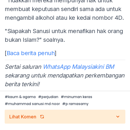
"Tidakkah mereka mempunyai hak untuk
membuat keputusan sendiri sama ada untuk
mengambil alkohol atau ke kedai nombor 4D.
"Siapakah Sanusi untuk menafikan hak orang
bukan Islam?" soalnya.
[
Baca berita penuh
]
Sertai saluran
WhatsApp Malaysiakini BM
sekarang untuk mendapatkan perkembangan
berita terkini!
#
kaum & agama
#
perjudian
#
minuman keras
#
muhammad sanusi md noor
#
p ramasamy
Lihat Komen