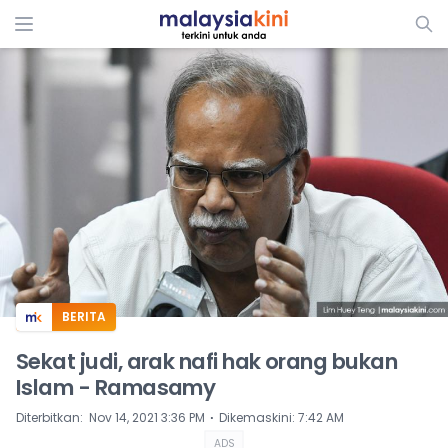
ADS
BERITA
Sekat judi, arak nafi hak orang bukan
Islam - Ramasamy
⋅
Diterbitkan
:
Nov 14, 2021 3:36 PM
Dikemaskini
:
7:42 AM
ADS