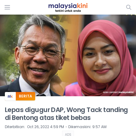
ADS
BERITA
Lepas digugur DAP, Wong Tack tanding
di Bentong atas tiket bebas
⋅
Diterbitkan
:
Oct 26, 2022 4:59 PM
Dikemaskini
:
9:57 AM
ADS