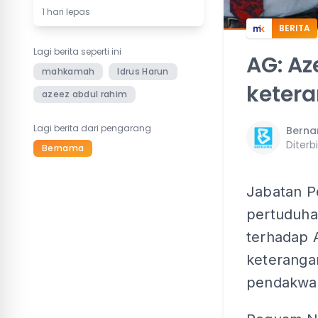
1 hari lepas
BERITA
Lagi berita seperti ini
AG: Az
mahkamah
Idrus Harun
keter
azeez abdul rahim
Lagi berita dari pengarang
Bern
Diterb
Bernama
Jabatan P
pertuduha
terhadap 
keteranga
pendakwa