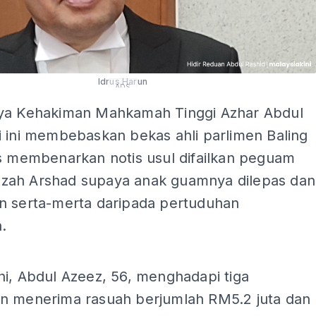
Idrus Harun
ADS
ya Kehakiman Mahkamah Tinggi Azhar Abdul
i ini membebaskan bekas ahli parlimen Baling
as membenarkan notis usul difailkan peguam
ah Arshad supaya anak guamnya dilepas dan
n serta-merta daripada pertuduhan
.
ADS
i, Abdul Azeez, 56, menghadapi tiga
n menerima rasuah berjumlah RM5.2 juta dan