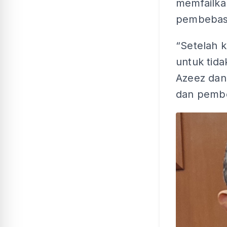
memfailka
pembebasa
“Setelah ke
untuk tid
Azeez dan
dan pembe