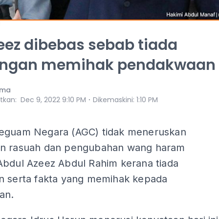
eez dibebas sebab tiada
angan memihak pendakwaan
ama
⋅
itkan
:
Dec 9, 2022 9:10 PM
Dikemaskini
:
1:10 PM
eguam Negara (AGC) tidak meneruskan
n rasuah dan pengubahan wang haram
Abdul Azeez Abdul Rahim kerana tiada
n serta fakta yang memihak kepada
an.