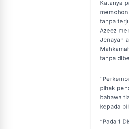
Katanya p
memohon k
tanpa ter
Azeez men
Jenayah ag
Mahkamah
tanpa dib
“Perkemba
pihak pen
bahawa ti
kepada pi
“Pada 1 D