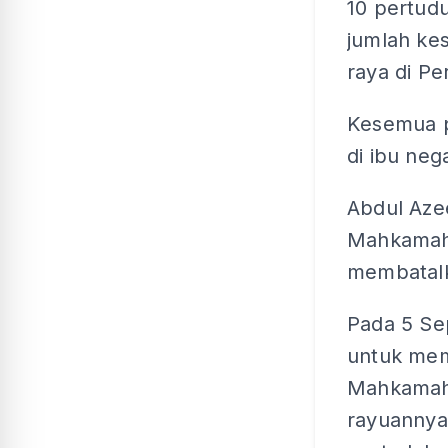
10 pertud
jumlah ke
raya di Pe
Kesemua p
di ibu neg
Abdul Aze
Mahkamah 
membatal
Pada 5 Se
untuk mem
Mahkamah
rayuannya