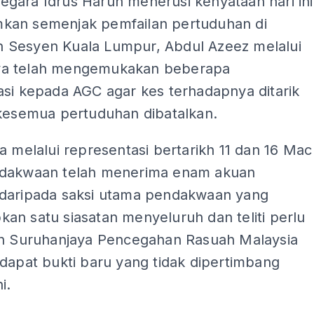
gara Idrus Harun menerusi kenyataan hari ini
an semenjak pemfailan pertuduhan di
Sesyen Kuala Lumpur, Abdul Azeez melalui
a telah mengemukakan beberapa
asi kepada AGC agar kes terhadapnya ditarik
 kesemua pertuduhan dibatalkan.
a melalui representasi bertarikh 11 dan 16 Mac
dakwaan telah menerima enam akuan
daripada saksi utama pendakwaan yang
an satu siasatan menyeluruh dan teliti perlu
eh Suruhanjaya Pencegahan Rasuah Malaysia
dapat bukti baru yang tidak dipertimbang
i.