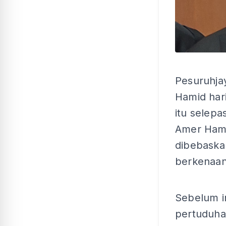
Pesuruhja
Hamid har
itu selep
Amer Hamz
dibebaska
berkenaan
Sebelum in
pertuduha