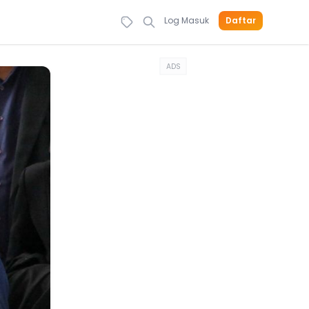
Log Masuk
Daftar
ADS