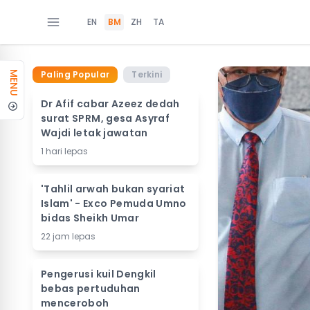
EN
BM
ZH
TA
Paling Popular
Terkini
MENU
Dr Afif cabar Azeez dedah
surat SPRM, gesa Asyraf
Wajdi letak jawatan
1 hari lepas
'Tahlil arwah bukan syariat
Islam' - Exco Pemuda Umno
bidas Sheikh Umar
22 jam lepas
Pengerusi kuil Dengkil
bebas pertuduhan
menceroboh