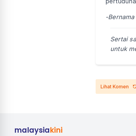
pertuduh
-Bernama
Sertai s
untuk me
Lihat Komen
malaysia
kini