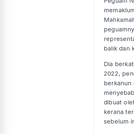
Peguam Ne
memaklumk
Mahkamah 
peguamny
represent
balik dan
Dia berkat
2022, pen
berkanun 
menyebabk
dibuat ol
kerana ter
sebelum in