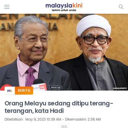
ADS
BERITA
Orang Melayu sedang ditipu terang-
terangan, kata Hadi
⋅
Diterbitkan
:
May 9, 2023 10:38 AM
Dikemaskini
:
2:38 AM
ADS