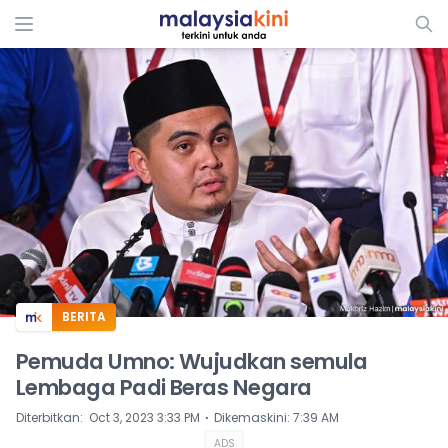
ADS
BERITA
Pemuda Umno: Wujudkan semula
Lembaga Padi Beras Negara
⋅
Diterbitkan
:
Oct 3, 2023 3:33 PM
Dikemaskini
:
7:39 AM
ADS