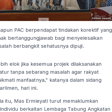
ADS
apun PAC berpendapat tindakan korektif yan
ihak bertanggungjawab bagi menyelesaikan
alah berbangkit sehatusnya dipuji.
ADS
bih elok jika kesemua projek dilaksanakan
ratur tanpa sebarang masalah agar rakyat
ikmati manfaatnya," katanya dalam sidang
rlimen, hari ini.
a itu, Mas Ermieyati turut memaklumkan
individu berkaitan Lembaga Tabung Angkatan