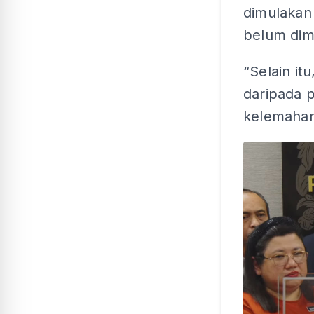
dimulakan
belum di
“Selain it
daripada p
kelemahan