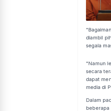
"Bagaiman
diambil p
segala mas
"Namun le
secara te
dapat men
media di Pa
Dalam pad
beberapa 