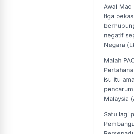
Awal Mac 
tiga beka
berhubung
negatif se
Negara (L
Malah PAC
Pertahan
isu itu am
pencarum 
Malaysia 
Satu lagi 
Pembangun
Bersepadu 