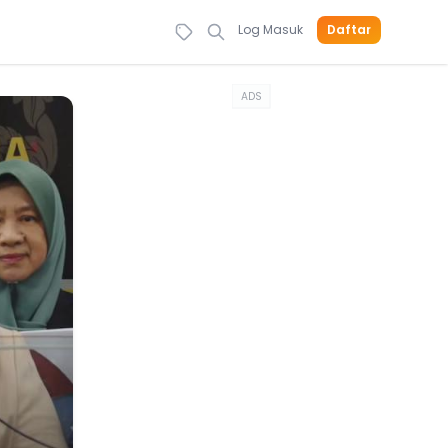
Log Masuk
Daftar
ADS