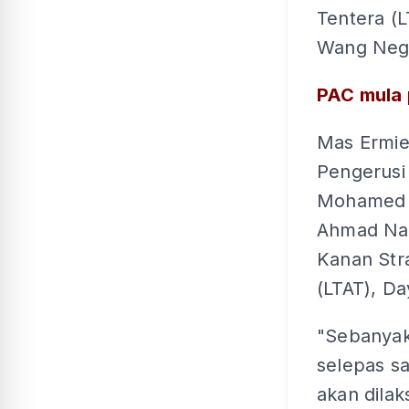
Tentera (L
Wang Nega
PAC mula p
Mas Ermie
Pengerusi 
Mohamed N
Ahmad Na
Kanan Str
(LTAT), D
"Sebanyak
selepas sa
akan dila