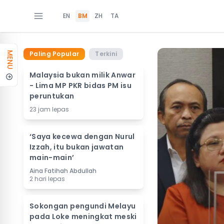
EN
BM
ZH
TA
Paling Popular
Terkini
MENU
Malaysia bukan milik Anwar
- Lima MP PKR bidas PM isu
peruntukan
23 jam lepas
‘Saya kecewa dengan Nurul
Izzah, itu bukan jawatan
main-main’
Aina Fatihah Abdullah
2 hari lepas
Sokongan pengundi Melayu
pada Loke meningkat meski