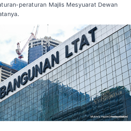
raturan-peraturan Majlis Mesyuarat Dewan
atanya.
ADS