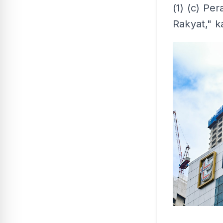
(1) (c) Pe
Rakyat," k