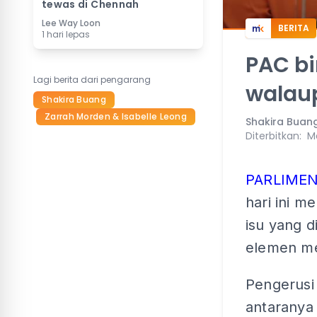
tewas di Chennah
Lee Way Loon
BERITA
1 hari lepas
PAC b
Lagi berita dari pengarang
walau
Shakira Buang
Zarrah Morden & Isabelle Leong
Shakira Buan
Diterbitkan
:
M
PARLIMEN
hari ini 
isu yang d
elemen m
Pengerusi
antaranya