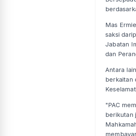
berdasarka
Mas Ermie
saksi dar
Jabatan I
dan Peran
Antara lai
berkaitan
Keselamat
"PAC memu
berikutan
Mahkamah 
membayar 