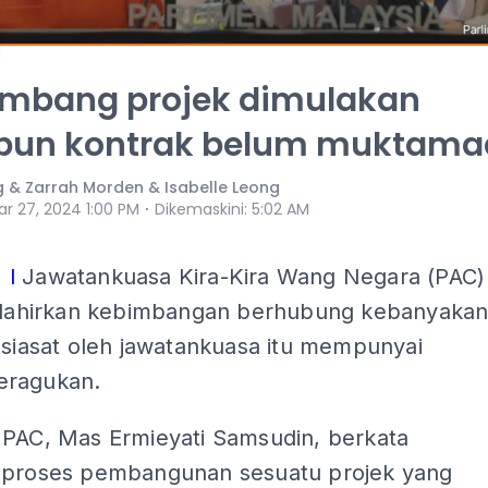
imbang projek dimulakan
pun kontrak belum muktama
g & Zarrah Morden & Isabelle Leong
⋅
ar 27, 2024 1:00 PM
Dikemaskini
:
5:02 AM
 l
Jawatankuasa Kira-Kira Wang Negara (PAC)
melahirkan kebimbangan berhubung kebanyaka
isiasat oleh jawatankuasa itu mempunyai
eragukan.
 PAC, Mas Ermieyati Samsudin, berkata
 proses pembangunan sesuatu projek yang