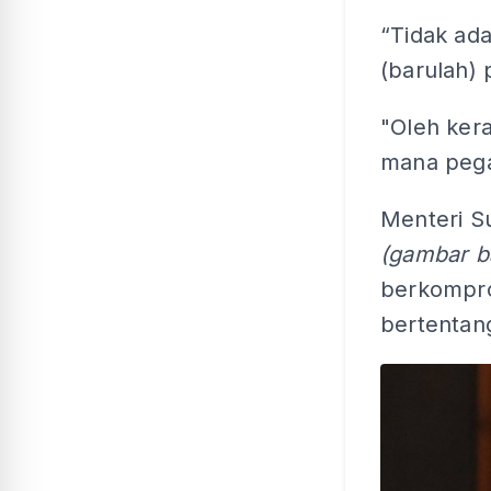
“Tidak ad
(barulah)
"Oleh kera
mana pega
Menteri S
(gambar b
berkompro
bertentan