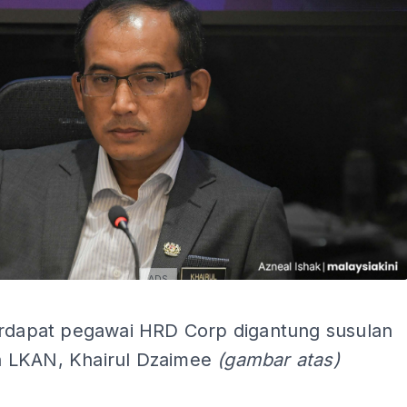
ADS
ADS
erdapat pegawai HRD Corp digantung susulan
 LKAN, Khairul Dzaimee
(gambar atas)