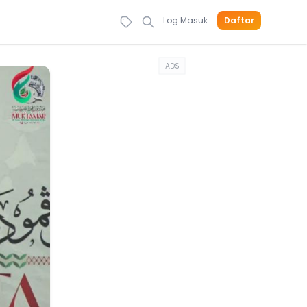
Log Masuk
Daftar
ADS