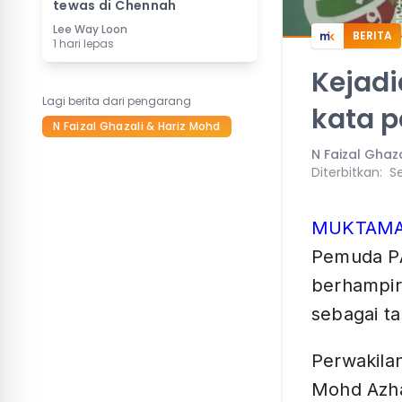
tewas di Chennah
Lee Way Loon
BERITA
1 hari lepas
Kejadi
Lagi berita dari pengarang
kata 
N Faizal Ghazali & Hariz Mohd
N Faizal Ghaz
Diterbitkan
:
S
MUKTAMA
Pemuda PA
berhampira
sebagai ta
Perwakila
Mohd Azha