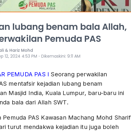
an lubang benam bala Allah,
perwakilan Pemuda PAS
ali & Hariz Mohd
⋅
ep 12, 2024 4:53 PM
Dikemaskini
:
9:11 AM
R PEMUDA PAS l
Seorang perwakilan
S mentafsir kejadian lubang benam
n Masjid India, Kuala Lumpur, baru-baru ini
nda bala dari Allah SWT.
n Pemuda PAS Kawasan Machang Mohd Sharif
ri turut mendakwa kejadian itu juga boleh