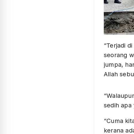
“Terjadi 
seorang wa
jumpa, ha
Allah sebut
“Walaupun
sedih apa 
“Cuma kita
kerana ad