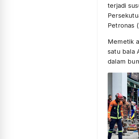
terjadi su
Persekut
Petronas 
Memetik ay
satu bala
dalam bum