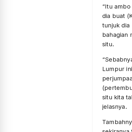
“Itu ambo
dia buat (
tunjuk dia
bahagian 
situ.
“Sebabnya
Lumpur in
perjumpaa
(pertembu
situ kita 
jelasnya.
Tambahnya,
sekiranya 