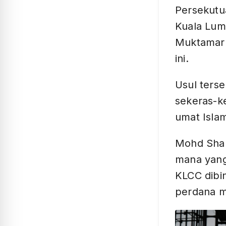
Persekutu
Kuala Lum
Muktamar 
ini.
Usul ters
sekeras-k
umat Islam
Mohd Shar
mana yang
KLCC dibi
perdana m