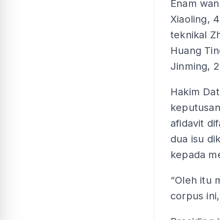
Enam wanit
Xiaoling, 
teknikal Z
Huang Tin
Jinming, 2
Hakim Dat
keputusan 
afidavit 
dua isu d
kepada me
“Oleh itu
corpus ini