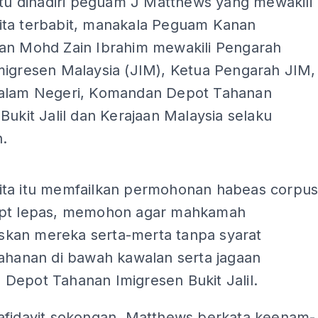
itu dihadiri peguam J Matthews yang mewakili
ta terbabit, manakala Peguam Kanan
an Mohd Zain Ibrahim mewakili Pengarah
migresen Malaysia (JIM), Ketua Pengarah JIM,
alam Negeri, Komandan Depot Tahanan
Bukit Jalil dan Kerajaan Malaysia selaku
.
ADS
ta itu memfailkan permohonan habeas corpu
pt lepas, memohon agar mahkamah
an mereka serta-merta tanpa syarat
tahanan di bawah kawalan serta jagaan
Depot Tahanan Imigresen Bukit Jalil.
afidavit sokongan, Matthews berkata keenam-