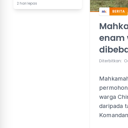
2 hari lepas
BERITA
Mahka
enam 
dibeb
Diterbitkan
:
Oc
Mahkamah 
permohona
warga Chi
daripada 
Komandan 