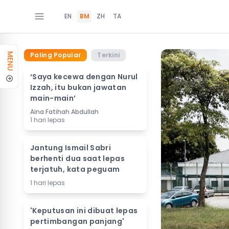
EN
BM
ZH
TA
Paling Popular
Terkini
MENU
‘Saya kecewa dengan Nurul
Izzah, itu bukan jawatan
main-main’
Aina Fatihah Abdullah
1 hari lepas
Jantung Ismail Sabri
berhenti dua saat lepas
terjatuh, kata peguam
1 hari lepas
'Keputusan ini dibuat lepas
pertimbangan panjang'