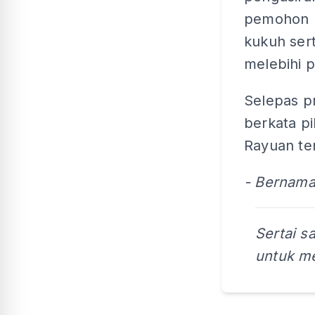
pemohon b
kukuh ser
melebihi 
Selepas p
berkata p
Rayuan te
- Bernam
Sertai s
untuk me