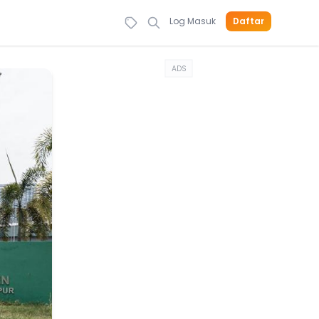
Log Masuk
Daftar
ADS