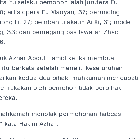
a itu selaku pemohon ialah jurutera Fu
40; artis opera Fu Xiaoyan, 37; perunding
hong Li, 27; pembantu akaun Ai Xi, 31; model
g, 33; dan pemegang pas lawatan Zhao
6.
uk Azhar Abdul Hamid ketika membuat
itu berkata setelah meneliti keseluruhan
difailkan kedua-dua pihak, mahkamah mendapati
ikemukakan oleh pemohon tidak berpihak
reka.
 mahkamah menolak permohonan habeas
,” kata Hakim Azhar.