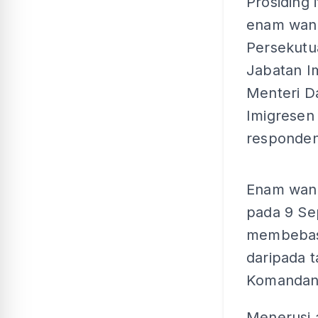
Prosiding 
enam wani
Persekutu
Jabatan I
Menteri D
Imigresen 
responden
Enam wani
pada 9 Se
membebask
daripada 
Komandan 
Menerusi 