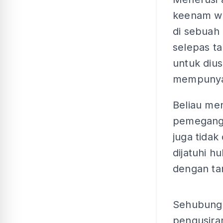
keenam wa
di sebuah
selepas t
untuk diu
mempunyai
Beliau m
pemegang 
juga tidak
dijatuhi 
dengan ta
Sehubunga
pengusira