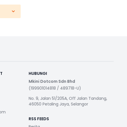
RT
HUBUNGI
Mkini Dotcom Sdn Bhd
(199901014818 / 489718-U)
No. 9, Jalan 51/205A, Off Jalan Tandang,
46050 Petaling Jaya, Selangor
com
RSS FEEDS
Berita