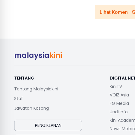
Lihat Komen
malaysia
kini
TENTANG
DIGITAL N
KiniTV
Tentang Malaysiakini
VOIZ Asia
Staf
FG Media
Jawatan Kosong
Undi.info
Kini Acade
PENGIKLANAN
News Metric