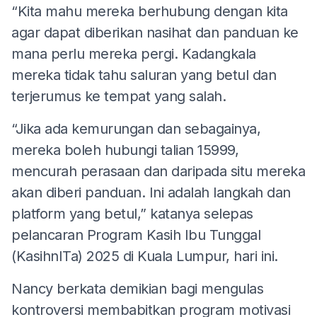
“Kita mahu mereka berhubung dengan kita
agar dapat diberikan nasihat dan panduan ke
mana perlu mereka pergi. Kadangkala
mereka tidak tahu saluran yang betul dan
terjerumus ke tempat yang salah.
“Jika ada kemurungan dan sebagainya,
mereka boleh hubungi talian 15999,
mencurah perasaan dan daripada situ mereka
akan diberi panduan. Ini adalah langkah dan
platform yang betul,” katanya selepas
pelancaran Program Kasih Ibu Tunggal
(KasihnITa) 2025 di Kuala Lumpur, hari ini.
Nancy berkata demikian bagi mengulas
kontroversi membabitkan program motivasi