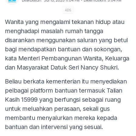
⋅
Diterbitkan
:
Jul 15, 2025 11:04 PM
Dikemaskini
:
3:04 PM
ADS
Wanita yang mengalami tekanan hidup atau
menghadapi masalah rumah tangga
disarankan menggunakan saluran yang betul
bagi mendapatkan bantuan dan sokongan,
kata Menteri Pembangunan Wanita, Keluarga
dan Masyarakat Datuk Seri Nancy Shukri.
Beliau berkata kementerian itu menyediakan
pelbagai platform bantuan termasuk Talian
Kasih 15999 yang berfungsi sebagai ruang
untuk meluahkan perasaan, sekali gus
membantu menyalurkan mereka kepada
bantuan dan intervensi yang sesuai.