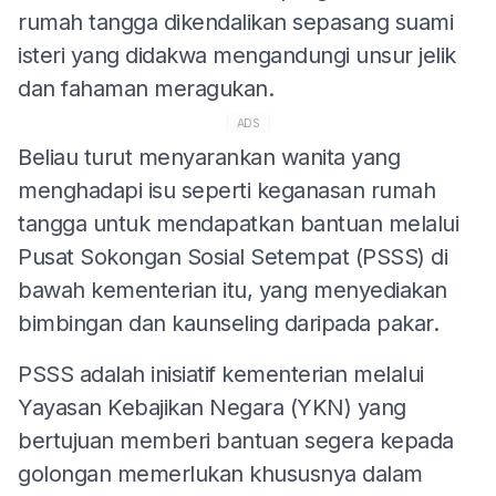
rumah tangga dikendalikan sepasang suami
isteri yang didakwa mengandungi unsur jelik
dan fahaman meragukan.
ADS
Beliau turut menyarankan wanita yang
menghadapi isu seperti keganasan rumah
tangga untuk mendapatkan bantuan melalui
Pusat Sokongan Sosial Setempat (PSSS) di
bawah kementerian itu, yang menyediakan
bimbingan dan kaunseling daripada pakar.
PSSS adalah inisiatif kementerian melalui
Yayasan Kebajikan Negara (YKN) yang
bertujuan memberi bantuan segera kepada
golongan memerlukan khususnya dalam