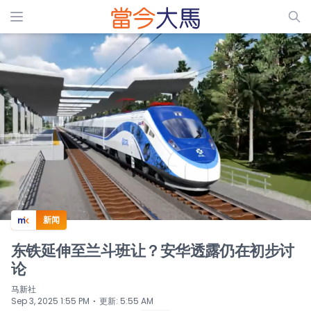
ADS
新闻
东铁延伸至兰斗班让？安华透露仍在初步讨
论
马新社
⋅
Sep 3, 2025 1:55 PM
更新
:
5:55 AM