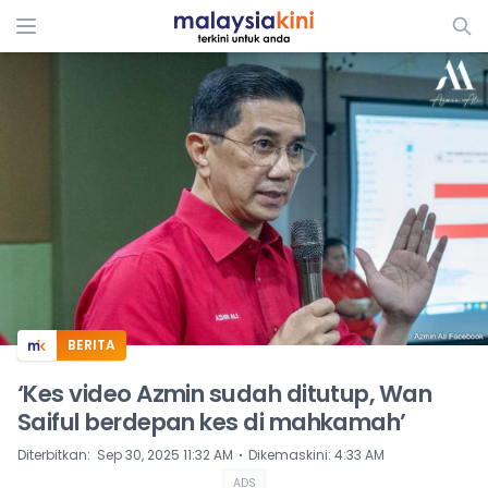
ADS
BERITA
‘Kes video Azmin sudah ditutup, Wan
Saiful berdepan kes di mahkamah’
⋅
Diterbitkan
:
Sep 30, 2025 11:32 AM
Dikemaskini
:
4:33 AM
ADS