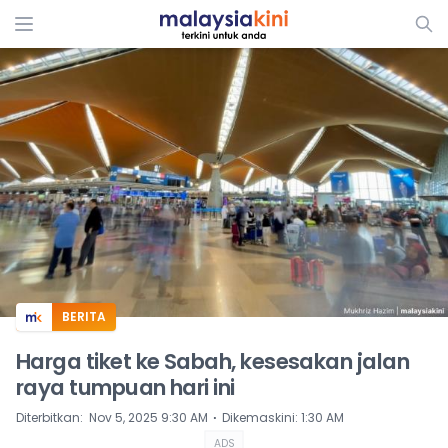
ADS
BERITA
Harga tiket ke Sabah, kesesakan jalan
raya tumpuan hari ini
⋅
Diterbitkan
:
Nov 5, 2025 9:30 AM
Dikemaskini
:
1:30 AM
ADS