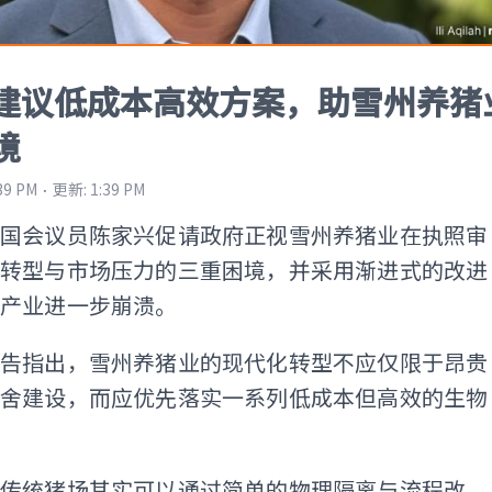
建议低成本高效方案，助雪州养猪
境
⋅
:39 PM
更新
:
1:39 PM
边国会议员陈家兴促请政府正视雪州养猪业在执照审
化转型与市场压力的三重困境，并采用渐进式的改进
免产业进一步崩溃。
文告指出，雪州养猪业的现代化转型不应仅限于昂贵
猪舍建设，而应优先落实一系列低成本但高效的生物
多传统猪场其实可以通过简单的物理隔离与流程改