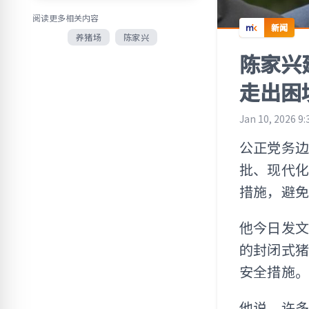
阅读更多相关内容
新闻
养猪场
陈家兴
陈家兴
走出困
Jan 10, 2026 9
公正党务
批、现代
措施，避
他今日发
的封闭式
安全措施。
他说，许