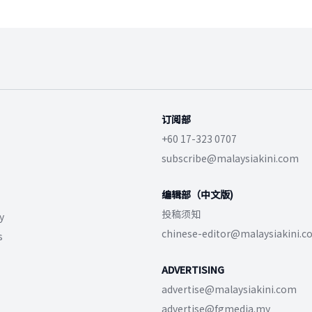
订阅部
+60 17-323 0707
subscribe@malaysiakini.com
编辑部（中文版)
投稿须知
y
chinese-editor@malaysiakini.
s
ADVERTISING
advertise@malaysiakini.com
advertise@fgmedia.my