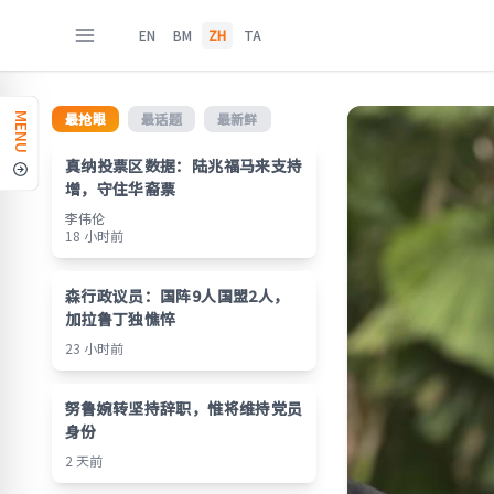
EN
BM
ZH
TA
最抢眼
最话题
最新鲜
MENU
真纳投票区数据：陆兆福马来支持
增，守住华裔票
李伟伦
18 小时前
森行政议员：国阵9人国盟2人，
加拉鲁丁独憔悴
23 小时前
努鲁婉转坚持辞职，惟将维持党员
身份
2 天前