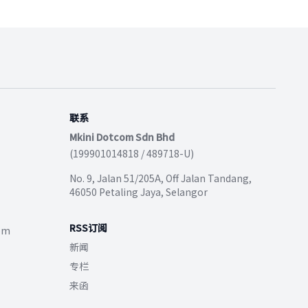
联系
Mkini Dotcom Sdn Bhd
(199901014818 / 489718-U)
No. 9, Jalan 51/205A, Off Jalan Tandang,
46050 Petaling Jaya, Selangor
RSS订阅
com
新闻
专栏
来函