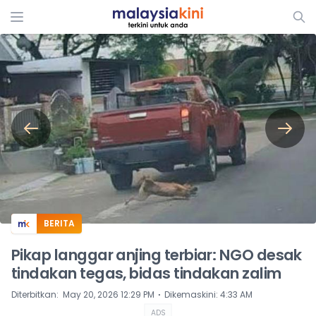
ADS
BERITA
Pikap langgar anjing terbiar: NGO desak
tindakan tegas, bidas tindakan zalim
⋅
Diterbitkan
:
May 20, 2026 12:29 PM
Dikemaskini
:
4:33 AM
ADS