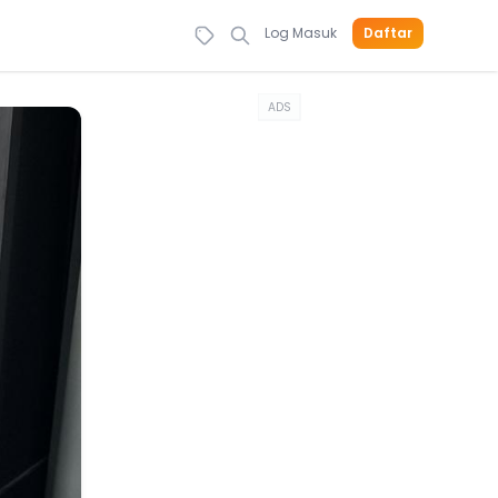
Log Masuk
Daftar
ADS