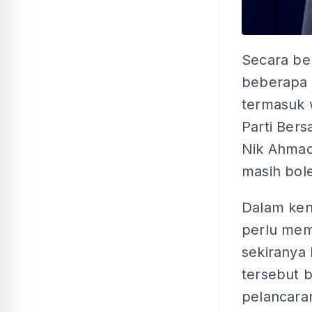
Secara be
beberapa l
termasuk 
Parti Bers
Nik Ahmad
masih bol
Dalam ken
perlu mem
sekiranya
tersebut 
pelancara