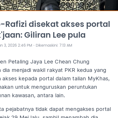
-Rafizi disekat akses portal
'jaan: Giliran Lee pula
⋅
un 3, 2026 2:46 PM
Dikemaskini
:
7:13 AM
imen Petaling Jaya Lee Chean Chung
dia menjadi wakil rakyat PKR kedua yang
n akses kepada portal dalam talian MyKhas,
nakan untuk menguruskan peruntukan
an kawasan, antara lain.
ta pejabatnya tidak dapat mengakses portal
ejak 29 Mei lalu, sambil menambah dia