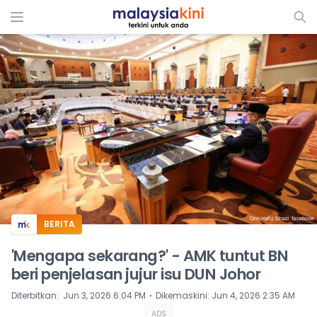
ADS
BERITA
'Mengapa sekarang?' - AMK tuntut BN
beri penjelasan jujur isu DUN Johor
⋅
Diterbitkan
:
Jun 3, 2026 6:04 PM
Dikemaskini
:
Jun 4, 2026 2:35 AM
ADS