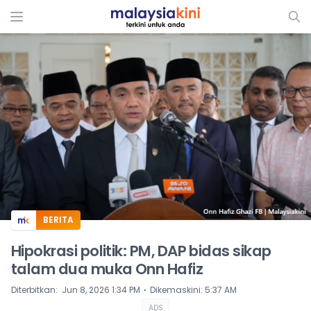
ADS
BERITA
Hipokrasi politik: PM, DAP bidas sikap
talam dua muka Onn Hafiz
⋅
Diterbitkan
:
Jun 8, 2026 1:34 PM
Dikemaskini
:
5:37 AM
ADS