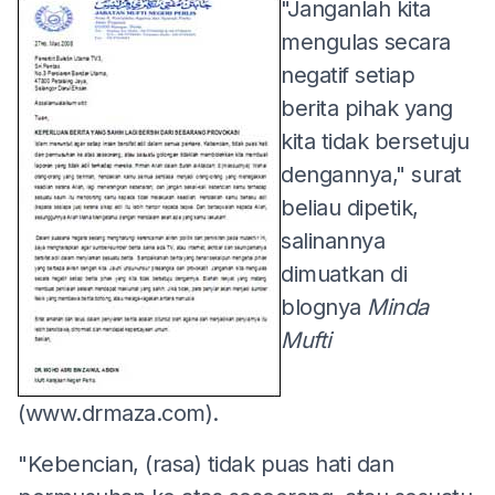
"Janganlah kita
mengulas secara
negatif setiap
berita pihak yang
kita tidak bersetuju
dengannya," surat
beliau dipetik,
salinannya
dimuatkan di
blognya
Minda
Mufti
(www.drmaza.com).
"Kebencian, (rasa) tidak puas hati dan