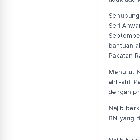
Sehubunga
Seri Anwa
September
bantuan a
Pakatan R
Menurut N
ahli-ahli 
dengan pr
Najib ber
BN yang di