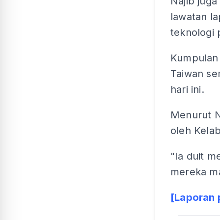
Najib jug
lawatan l
teknologi 
Kumpulan 
Taiwan se
hari ini.
Menurut N
oleh Kela
"Ia duit 
mereka ma
[Laporan 