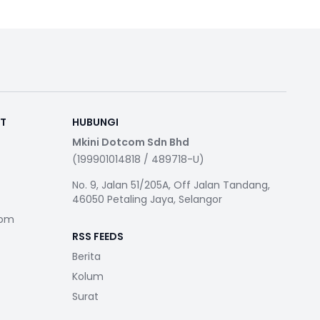
RT
HUBUNGI
Mkini Dotcom Sdn Bhd
(199901014818 / 489718-U)
No. 9, Jalan 51/205A, Off Jalan Tandang,
46050 Petaling Jaya, Selangor
com
RSS FEEDS
Berita
Kolum
Surat