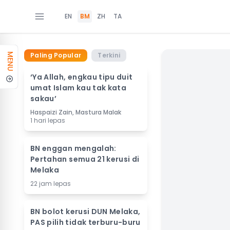
EN
BM
ZH
TA
Paling Popular
Terkini
MENU
‘Ya Allah, engkau tipu duit
umat Islam kau tak kata
sakau’
Haspaizi Zain, Mastura Malak
1 hari lepas
BN enggan mengalah:
Pertahan semua 21 kerusi di
Melaka
22 jam lepas
BN bolot kerusi DUN Melaka,
PAS pilih tidak terburu-buru