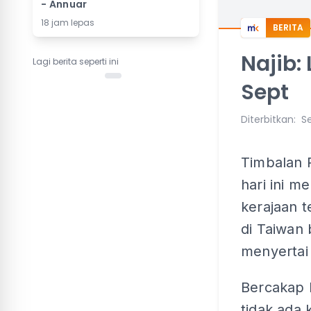
- Annuar
18 jam lepas
BERITA
Najib:
Lagi berita seperti ini
Sept
Diterbitkan
:
Se
Timbalan 
hari ini 
kerajaan t
di Taiwan
menyertai
Bercakap k
tidak ada 