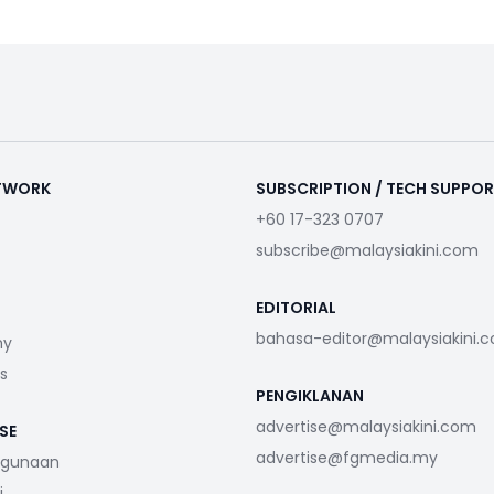
ETWORK
SUBSCRIPTION / TECH SUPPO
+60 17-323 0707
subscribe@malaysiakini.com
EDITORIAL
bahasa-editor@malaysiakini.
my
s
PENGIKLANAN
advertise@malaysiakini.com
SE
advertise@fgmedia.my
ggunaan
i