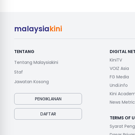
malaysia
kini
TENTANG
DIGITAL N
KiniTV
Tentang Malaysiakini
VOIZ Asia
Staf
FG Media
Jawatan Kosong
Undi.info
Kini Acade
PENGIKLANAN
News Metric
DAFTAR
TERMS OF U
Syarat Pen
Dasar Privas