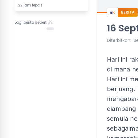
22 jam lepas
BERITA
Lagi berita seperti ini
16 Sep
Diterbitkan
:
Se
Hari ini r
di mana ne
Hari ini 
berjuang,
mengabaika
diambang 
semula ne
sebagaima