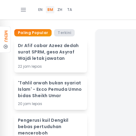
EN
BM
ZH
TA
Paling Popular
Terkini
MENU
Dr Afif cabar Azeez dedah
surat SPRM, gesa Asyraf
Wajdi letak jawatan
22 jam lepas
'Tahlil arwah bukan syariat
Islam' - Exco Pemuda Umno
bidas Sheikh Umar
20 jam lepas
Pengerusi kuil Dengkil
bebas pertuduhan
menceroboh