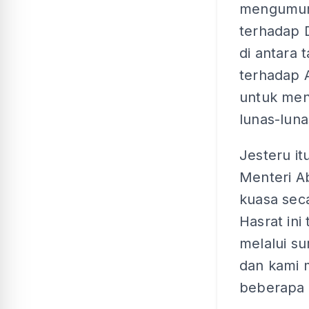
mengumum
terhadap 
di antara 
terhadap 
untuk men
lunas-lun
Jesteru i
Menteri A
kuasa sec
Hasrat in
melalui s
dan kami 
beberapa p