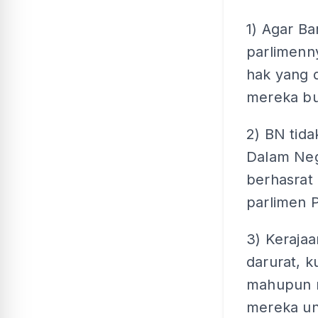
1) Agar Ba
parlimenny
hak yang 
mereka bu
2) BN tid
Dalam Neg
berhasrat 
parlimen P
3) Keraja
darurat, 
mahupun m
mereka un