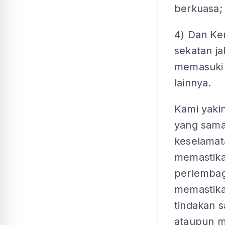
berkuasa;
4) Dan Ke
sekatan ja
memasuki p
lainnya.
Kami yaki
yang sama
keselamat
memastika
perlembag
memastika
tindakan 
ataupun m