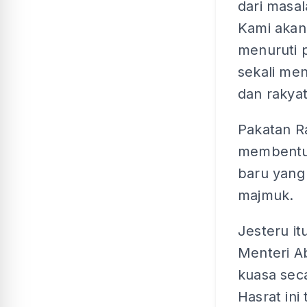
dari masa
Kami akan
menuruti 
sekali me
dan rakyat
Pakatan Ra
membentuk
baru yang
majmuk.
Jesteru i
Menteri A
kuasa sec
Hasrat in