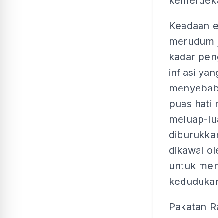
kemerdeka
Keadaan 
merudum 
kadar pen
inflasi yan
menyebabk
puas hati 
meluap-lu
diburukka
dikawal ol
untuk men
kedudukan 
Pakatan R