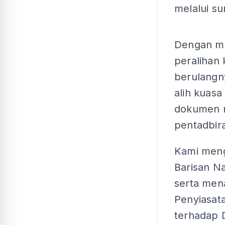
melalui su
Dengan ma
peralihan 
berulangn
alih kuasa
dokumen mi
pentadbir
Kami meng
Barisan N
serta men
Penyiasat
terhadap 