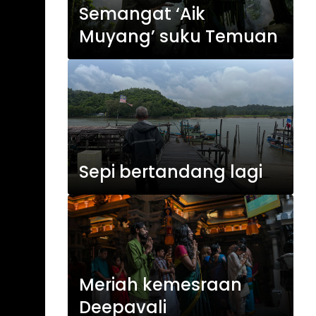
Semangat ‘Aik
Muyang’ suku Temuan
Sepi bertandang lagi
Meriah kemesraan
Deepavali