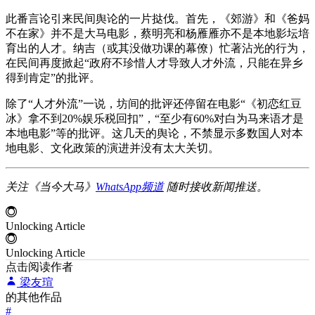
此番言论引来民间舆论的一片挞伐。首先，《郊游》和《爸妈
不在家》并不是大马电影，蔡明亮和杨雁雁亦不是本地影坛培
育出的人才。纳吉（或其没做功课的幕僚）忙著沾光的行为，
在民间再度掀起“政府不珍惜人才导致人才外流，只能在异乡
得到肯定”的批评。
除了“人才外流”一说，坊间的批评还停留在电影“《初恋红豆
冰》拿不到20%娱乐税回扣”，“至少有60%对白为马来语才是
本地电影”等的批评。这几天的舆论，不禁显示多数国人对本
地电影、文化政策的演进并没有太大关切。
关注《当今大马》
WhatsApp频道
随时接收新闻推送。
Unlocking Article
Unlocking Article
点击阅读作者
梁友瑄
的其他作品
#