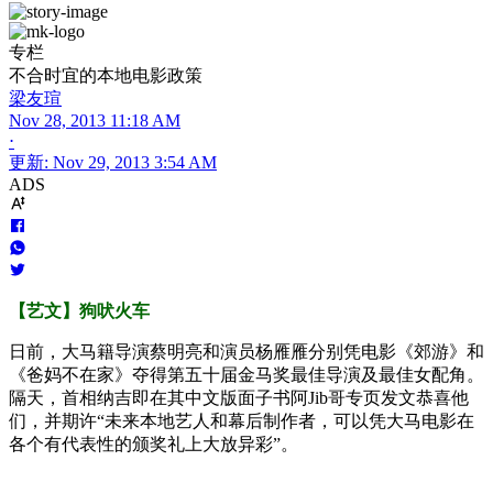
专栏
不合时宜的本地电影政策
梁友瑄
Nov 28, 2013 11:18 AM
⋅
更新
:
Nov 29, 2013 3:54 AM
ADS
【艺文】狗吠火车
日前，大马籍导演蔡明亮和演员杨雁雁分别凭电影《郊游》和
《爸妈不在家》夺得第五十届金马奖最佳导演及最佳女配角。
隔天，首相纳吉即在其中文版面子书阿Jib哥专页发文恭喜他
们，并期许“未来本地艺人和幕后制作者，可以凭大马电影在
各个有代表性的颁奖礼上大放异彩”。