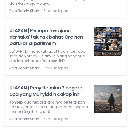
dan Raja-raja Melayu.
⋅
Raja Bahrin Shah
5 tahun lepas
ULASAN | Kenapa 'kerajaan
derhaka' tak nak bahas Ordinan
Darurat di parlimen?
ULASAN | Di manakah adat tradisi bersopan
'kerajaan Melayu Islam' ini yang sanggup
biadab terhadap Raja sendiri?
⋅
Raja Bahrin Shah
5 tahun lepas
ULASAN | Penyelesaian 2 negara
apa yang Muhyiddin cakap ini?
Konsep 'dua negara' asalnya berteraskan
hak rakyat Palestin pulang ke tanah negara
mereka (right of return).
⋅
Raja Bahrin Shah
5 tahun lepas