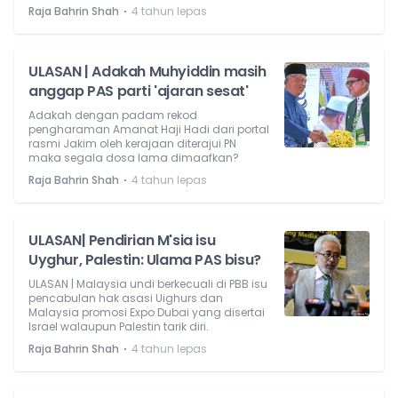
⋅
Raja Bahrin Shah
4 tahun lepas
ULASAN | Adakah Muhyiddin masih
anggap PAS parti 'ajaran sesat'
Adakah dengan padam rekod
pengharaman Amanat Haji Hadi dari portal
rasmi Jakim oleh kerajaan diterajui PN
maka segala dosa lama dimaafkan?
⋅
Raja Bahrin Shah
4 tahun lepas
ULASAN| Pendirian M'sia isu
Uyghur, Palestin: Ulama PAS bisu?
ULASAN | Malaysia undi berkecuali di PBB isu
pencabulan hak asasi Uighurs dan
Malaysia promosi Expo Dubai yang disertai
Israel walaupun Palestin tarik diri.
⋅
Raja Bahrin Shah
4 tahun lepas