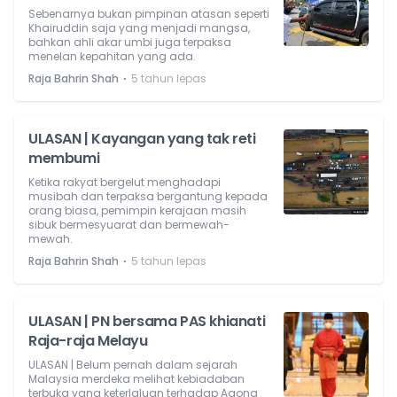
Sebenarnya bukan pimpinan atasan seperti
Khairuddin saja yang menjadi mangsa,
bahkan ahli akar umbi juga terpaksa
menelan kepahitan yang ada.
⋅
Raja Bahrin Shah
5 tahun lepas
ULASAN | Kayangan yang tak reti
membumi
Ketika rakyat bergelut menghadapi
musibah dan terpaksa bergantung kepada
orang biasa, pemimpin kerajaan masih
sibuk bermesyuarat dan bermewah-
mewah.
⋅
Raja Bahrin Shah
5 tahun lepas
ULASAN | PN bersama PAS khianati
Raja-raja Melayu
ULASAN | Belum pernah dalam sejarah
Malaysia merdeka melihat kebiadaban
terbuka yang keterlaluan terhadap Agong