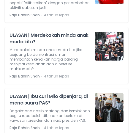
negatif "diliberalkan" dengan penambahan
aktiviti cabutan judi.
⋅
Raja Bahrin Shah
4 tahun lepas
ULASAN | Merdekakah minda anak
muda kita?
Merdekakah minda anak muda kita jika
berjuang berdemontrasi aman
membantah kenaikan harga barang
menjadi kesalahan dan diheret ke
mahkamah?
⋅
Raja Bahrin Shah
4 tahun lepas
ULASAN | Ibu curi Milo dipenjara, di
mana suara PAS?
Bagaimana nasib malang dan kemiskinan
begitu rupa boleh dibenarkan berlaku di
kawasan presiden dan naib presiden PAS.
⋅
Raja Bahrin Shah
4 tahun lepas