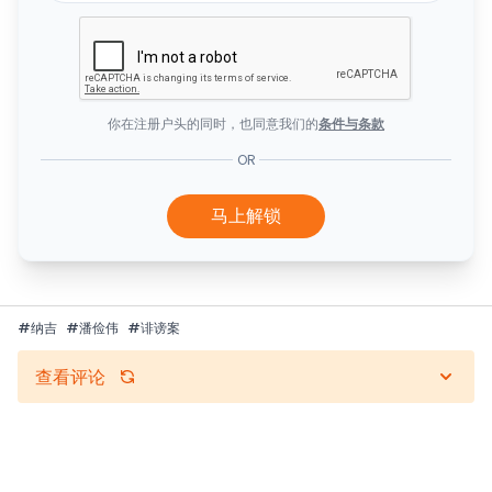
你在注册户头的同时，也同意我们的
条件与条款
OR
马上解锁
#
纳吉
#
潘俭伟
#
诽谤案
查看评论