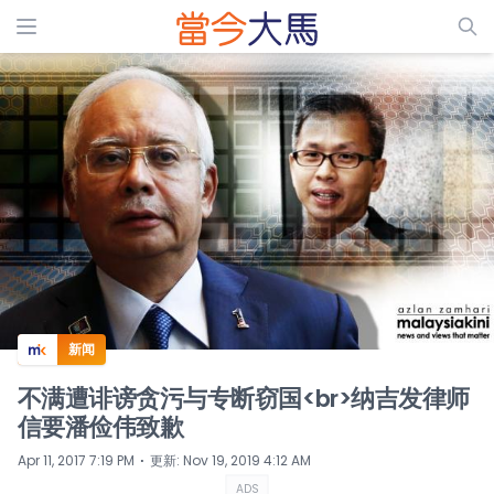
ADS
新闻
不满遭诽谤贪污与专断窃国<br>纳吉发律师
信要潘俭伟致歉
⋅
Apr 11, 2017 7:19 PM
更新
:
Nov 19, 2019 4:12 AM
ADS