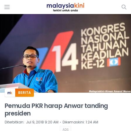
ADS
BERITA
Pemuda PKR harap Anwar tanding
presiden
⋅
Diterbitkan
:
Jul 9, 2018 9:20 AM
Dikemaskini
:
1:24 AM
ADS