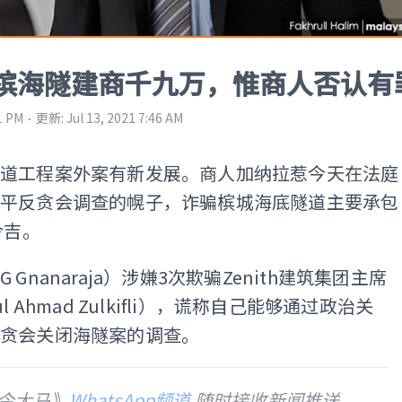
槟海隧建商千九万，惟商人否认有
⋅
1 PM
更新
:
Jul 13, 2021 7:46 AM
隧道工程案外案有新发展。商人加纳拉惹今天在法庭
摆平反贪会调查的幌子，诈骗槟城海底隧道主要承包
令吉。
 Gnanaraja）涉嫌3次欺骗Zenith建筑集团主席
l Ahmad Zulkifli），谎称自己能够通过政治关
反贪会关闭海隧案的调查。
今大马》
WhatsApp频道
随时接收新闻推送。