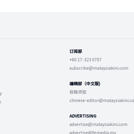
订阅部
+60 17-323 0707
subscribe@malaysiakini.com
编辑部（中文版)
投稿须知
y
chinese-editor@malaysiakini.
s
ADVERTISING
advertise@malaysiakini.com
advertise@fgmedia.my