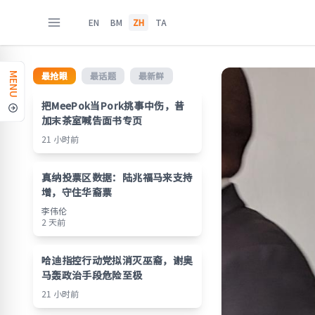
EN
BM
ZH
TA
最抢眼
最话题
最新鲜
MENU
把MeePok当Pork挑事中伤，昔
加末茶室喊告面书专页
21 小时前
真纳投票区数据：陆兆福马来支持
增，守住华裔票
李伟伦
2 天前
哈迪指控行动党拟消灭巫裔，谢奥
马轰政治手段危险至极
21 小时前