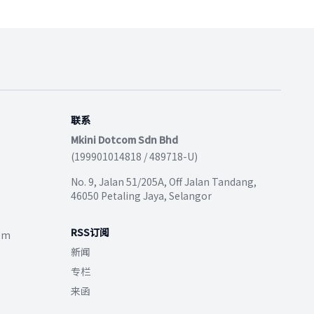
联系
Mkini Dotcom Sdn Bhd
(199901014818 / 489718-U)
No. 9, Jalan 51/205A, Off Jalan Tandang,
46050 Petaling Jaya, Selangor
RSS订阅
com
新闻
专栏
来函