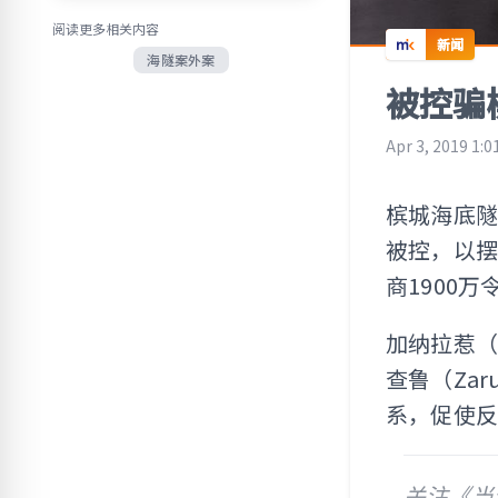
阅读更多相关内容
新闻
海隧案外案
被控骗
Apr 3, 2019 1:0
槟城海底
被控，以
商1900万
加纳拉惹（G
查鲁（Zaru
系，促使
关注《当