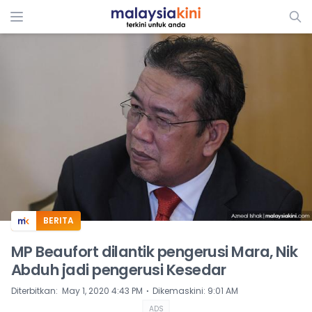
ADS
BERITA
MP Beaufort dilantik pengerusi Mara, Nik
Abduh jadi pengerusi Kesedar
⋅
Diterbitkan
:
May 1, 2020 4:43 PM
Dikemaskini
:
9:01 AM
ADS