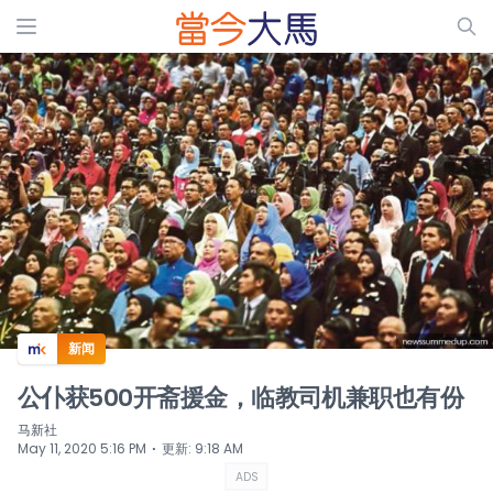
ADS
新闻
公仆获500开斋援金，临教司机兼职也有份
马新社
⋅
May 11, 2020 5:16 PM
更新
:
9:18 AM
ADS