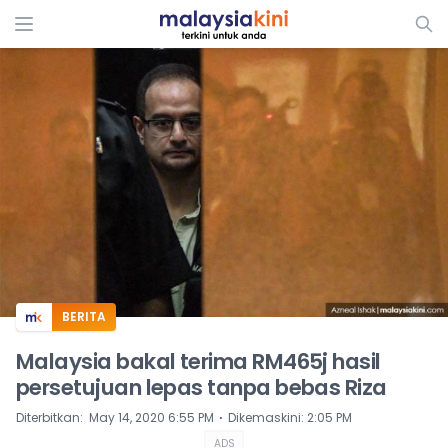
ADS
BERITA
Malaysia bakal terima RM465j hasil
persetujuan lepas tanpa bebas Riza
⋅
Diterbitkan
:
May 14, 2020 6:55 PM
Dikemaskini
:
2:05 PM
ADS