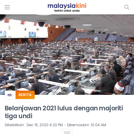
ADS
BERITA
Belanjawan 2021 lulus dengan majoriti
tiga undi
⋅
Diterbitkan
:
Dec 15, 2020 4:20 PM
Dikemaskini
:
10:04 AM
ADS