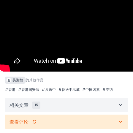
吴湘怡
的其他作品
#
香港
#
香港国安法
#
反送中
#
反送中示威
#
中国因素
#
专访
相关文章
15
查看评论