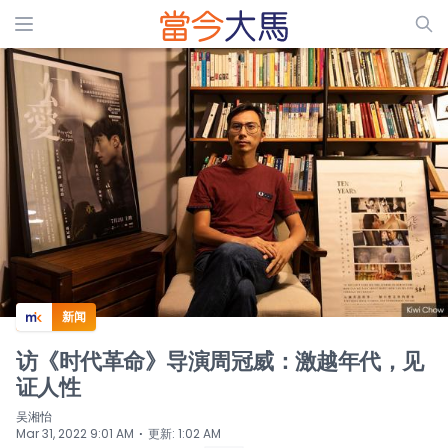
ADS
新闻
访《时代革命》导演周冠威：激越年代，见
证人性
吴湘怡
⋅
Mar 31, 2022 9:01 AM
更新
:
1:02 AM