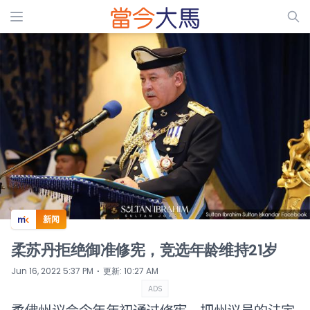
ADS
新闻
柔苏丹拒绝御准修宪，竞选年龄维持21岁
⋅
Jun 16, 2022 5:37 PM
更新
:
10:27 AM
ADS
柔佛州议会今年年初通过修宪，把州议员的法定