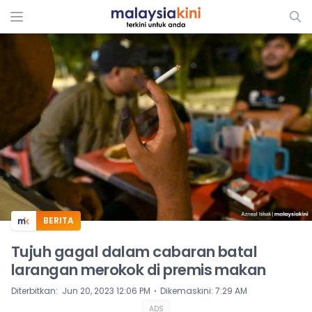
ADS
BERITA
Tujuh gagal dalam cabaran batal
larangan merokok di premis makan
⋅
Diterbitkan
:
Jun 20, 2023 12:06 PM
Dikemaskini
:
7:29 AM
ADS