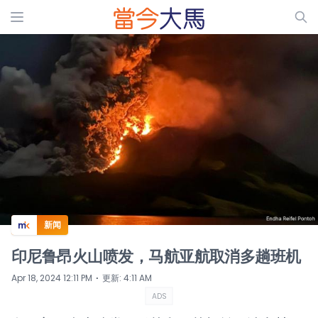
ADS
新闻
印尼鲁昂火山喷发，马航亚航取消多趟班机
⋅
Apr 18, 2024 12:11 PM
更新
:
4:11 AM
ADS