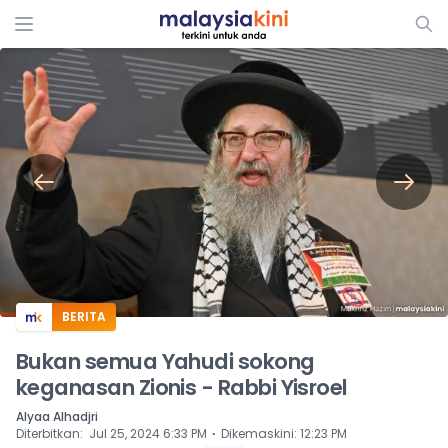
ADS
BERITA
Bukan semua Yahudi sokong
keganasan Zionis - Rabbi Yisroel
Alyaa Alhadjri
⋅
Diterbitkan
:
Jul 25, 2024 6:33 PM
Dikemaskini
:
12:23 PM