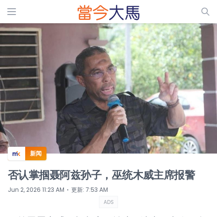
ADS
新闻
否认掌掴聂阿兹孙子，巫统木威主席报警
⋅
Jun 2, 2026 11:23 AM
更新
:
7:53 AM
ADS