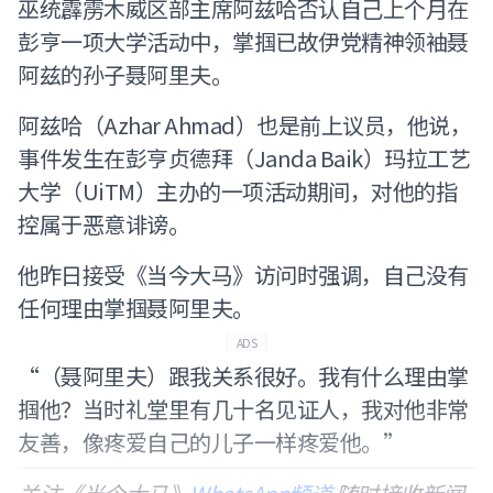
巫统霹雳木威区部主席阿兹哈否认自己上个月在
彭亨一项大学活动中，掌掴已故伊党精神领袖聂
阿兹的孙子聂阿里夫。
阿兹哈（Azhar Ahmad）也是前上议员，他说，
事件发生在彭亨贞德拜（Janda Baik）玛拉工艺
大学（UiTM）主办的一项活动期间，对他的指
控属于恶意诽谤。
他昨日接受《当今大马》访问时强调，自己没有
任何理由掌掴聂阿里夫。
ADS
“（聂阿里夫）跟我关系很好。我有什么理由掌
掴他？当时礼堂里有几十名见证人，我对他非常
友善，像疼爱自己的儿子一样疼爱他。”