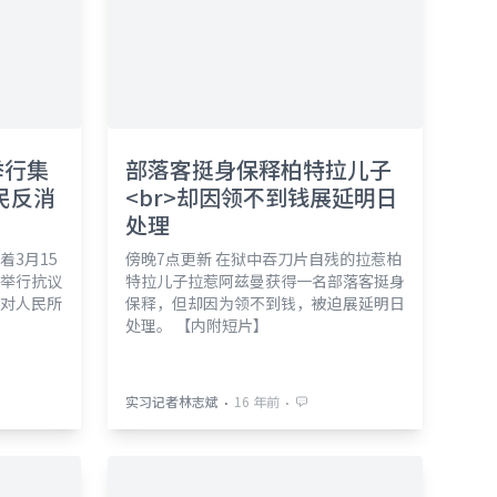
举行集
部落客挺身保释柏特拉儿子
民反消
<br>却因领不到钱展延明日
处理
3月15
傍晚7点更新 在狱中吞刀片自残的拉惹柏
举行抗议
特拉儿子拉惹阿兹曼获得一名部落客挺身
对人民所
保释，但却因为领不到钱，被迫展延明日
处理。 【内附短片】
⋅
⋅
实习记者林志斌
16 年前