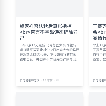
魏家祥否认秋后算账指控
王赛芝
<br>直言不学翁诗杰铲除异
会<b
己
宴请
下午3点17分更新 马青总团大会 尽管传
早上11
闻指魏家祥可能对付今日出席大会的马汉
王赛芝率
顺及其余86名代表，不过魏家祥斩钉截
自行举行
铁地否认，并自称不学翁诗杰铲除异己。
设宴，款
⋅
⋅
实习记者林志斌
16 年前
实习记者