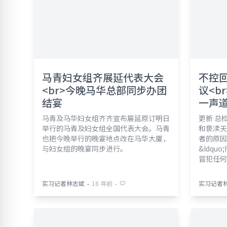
马青妇女组齐展延代表大会
不控
<br>今晚马华总部同步办团
议<b
结宴
一声
马青及马华妇女组齐齐宣布展延原订明日
更新 总
举行的马青及妇女组全国代表大会。马青
和亵渎天
也把今晚举行的晚宴地点改在马华大厦，
者的原因
与妇女组的晚宴同步进行。
&ldqu
冒犯任何
⋅
⋅
实习记者林志斌
16 年前
实习记者