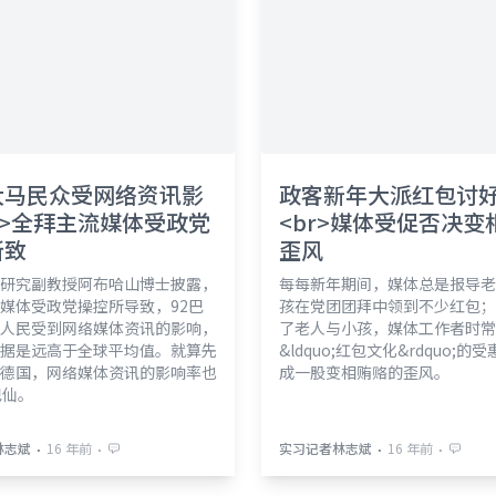
大马民众受网络资讯影
政客新年大派红包讨
r>全拜主流媒体受政党
<br>媒体受促否决变
所致
歪风
研究副教授阿布哈山博士披露，
每每新年期间，媒体总是报导老
媒体受政党操控所导致，92巴
孩在党团团拜中领到不少红包；
人民受到网络媒体资讯的影响，
了老人与小孩，媒体工作者时常
据是远高于全球平均值。就算先
&ldquo;红包文化&rdquo;的
德国，网络媒体资讯的影响率也
成一股变相贿赂的歪风。
巴仙。
⋅
⋅
⋅
⋅
林志斌
16 年前
实习记者林志斌
16 年前