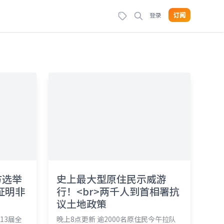
登录
订阅
方选举
史上最大型原住民示威游
证明非
行！<br>两千人到首相署抗
议土地政策
13届全
晚上8点更新 逾2000名原住民今午拉队