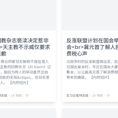
回教杂志亵渎决定惹非
反涨联盟计划在国会
r>天主教不示威仅要求
会<br>冀元首了解人
道歉
费税心声
检察长阿都甘尼解释不提控潜入
沉寂多时的反涨联盟再出发，趁着
主教的回教杂志《Al Islam》记
日国会复会时，号召在国会大厦
，是因为两人的举动虽然出自
集会，以让最高元首了解消费税
o;彻底的无知&rdquo;，但却无意
带来的痛楚。 【内附短片】
人。 【内附短片】
⋅
⋅
⋅
⋅
林志斌
16 年前
实习记者林志斌
16 年前