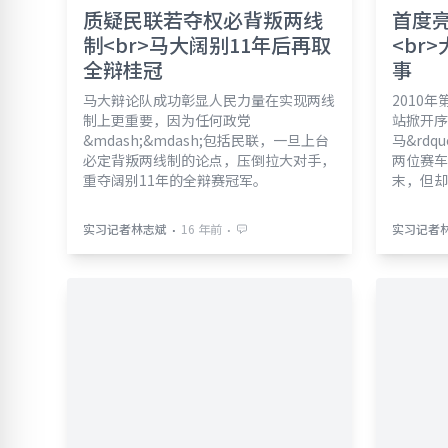
质疑民联若夺权必背叛两线
首度亮
制<br>马大阔别11年后再取
<br
全辩桂冠
事
马大辩论队成功彰显人民力量在实现两线
2010
制上更重要，因为任何政党
站掀开序
&mdash;&mdash;包括民联，一旦上台
马&rd
必定背叛两线制的论点，压倒拉大对手，
两位赛车
重夺阔别11年的全辩赛冠军。
末，但却
⋅
⋅
实习记者林志斌
16 年前
实习记者