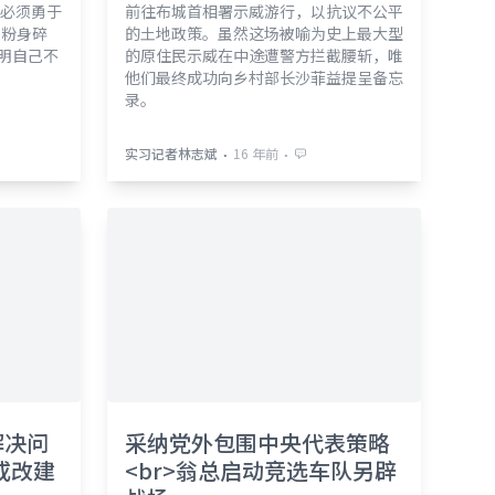
必须勇于
前往布城首相署示威游行，以抗议不公平
o;粉身碎
的土地政策。虽然这场被喻为史上最大型
证明自己不
的原住民示威在中途遭警方拦截腰斩，唯
他们最终成功向乡村部长沙菲益提呈备忘
录。
⋅
⋅
实习记者林志斌
16 年前
解决问
采纳党外包围中央代表策略
或改建
<br>翁总启动竞选车队另辟