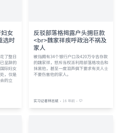
青妇女
反驳部落格揭露户头拥巨款
重选时
<br>魏家祥疾呼政治不祸及
家人
花了整日
被指拥有34个银行户口及420万令吉存款
已呈辞的
的魏家祥，怒斥当权派利用部落格攻击和
国际妇女
抹黑他，甚至一度泪声俱下要求有关人士
处，仅是
不要伤害他的家人。
会的立
⋅
⋅
实习记者林志斌
16 年前