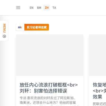
EN
BM
ZH
TA
MENU
实习记者林志斌
放任内心流浪打破框框<br>
恢复
刘轩：别害怕选择错误
<br
效果
专访 喜欢流浪的刘轩去过了阿拉斯加、
南美洲，还想去什么地方？他给的答案
民联迟迟