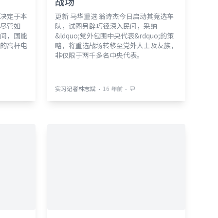
战场
决定于本
更新 马华重选 翁诗杰今日启动其竞选车
尽管如
队，试图另辟巧径深入民间，采纳
间，国能
&ldquo;党外包围中央代表&rdquo;的策
的高杆电
略，将重选战场转移至党外人士及友族，
非仅限于两千多名中央代表。
⋅
⋅
实习记者林志斌
16 年前