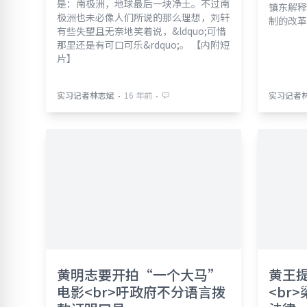
是：南极洲，地球最后一块净土。不过南
镇东解释
极洲也未必像人们所说的那么理想，刘轩
制的改革
有些失望且无奈地笑着说，&ldquo;可惜
那里还是有可口可乐&rdquo;。 【内附短
片】
⋅
⋅
实习记者林志斌
16 年前
实习记者
黄明志要开拍“一个大马”
黄王
电影<br>吁政府不分语言拨
<br