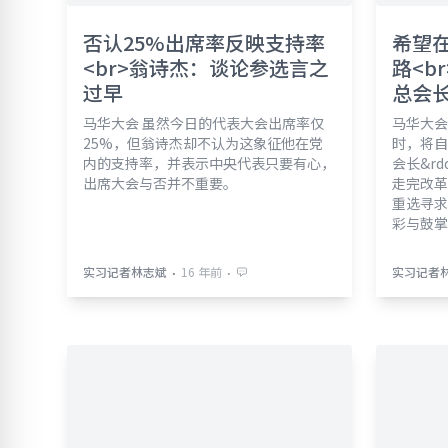
否认25%出席率反映支持率
希望
<br>翁诗杰：谈论参选言之
路<b
过早
总会
马华大会 虽然今日的代表大会出席率仅
马华大会
25%，但翁诗杰却不认为这象征他在党
时，将自
内的支持率，并表示中央代表只要有心，
会长&r
出席大会与否并不重要。
走完改革
重选寻求
彩与鼓掌
⋅
⋅
实习记者林志斌
16 年前
实习记者