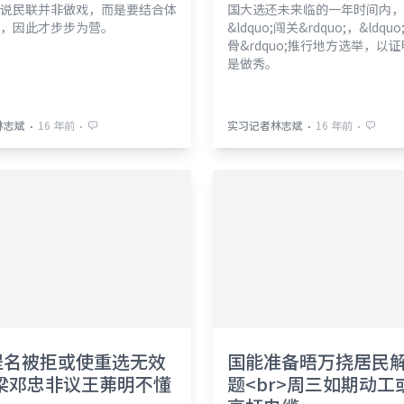
说民联并非做戏，而是要结合体
国大选还未来临的一年时间内，
，因此才步步为营。
&ldquo;闯关&rdquo;，&ldqu
骨&rdquo;推行地方选举，以
是做秀。
⋅
⋅
⋅
⋅
林志斌
16 年前
实习记者林志斌
16 年前
提名被拒或使重选无效
国能准备晤万挠居民
>梁邓忠非议王茀明不懂
题<br>周三如期动工