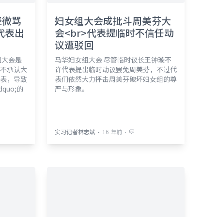
轻微骂
妇女组大会成批斗周美芬大
代表出
会<br>代表提临时不信任动
议遭驳回
组大会是
马华妇女组大会 尽管临时议长王钟璇不
不承认大
许代表提出临时动议罢免周美芬，不过代
表，导致
表们依然大力抨击周美芬破坏妇女组的尊
quo;的
严与形象。
⋅
⋅
实习记者林志斌
16 年前