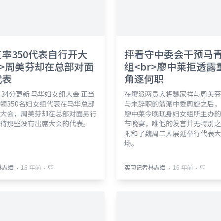
率350代表自行开大
抨看守中委会干预马
r>周美芬却在总部对面
组<br>廖中莱拒透露
代表
角逐何职
点34分更新 马华妇女组大会 正当
在廖派两员大将魏家祥与周美芬
领350名妇女组代表在马华总部
与未辞职的翁派中委周旋之后，
大会，周美芬却在总部对面另行
廖中莱今晚现身妇女组所主办的
待那些没有出席大会的代表。
节晚宴，唯他的发言并无特别之
附和了魏周二人展延举行代表大
场。
⋅
⋅
⋅
⋅
林志斌
16 年前
实习记者林志斌
16 年前