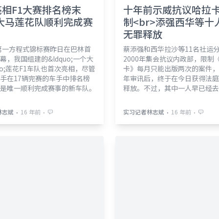
相F1大赛排名榜末
十年前示威抗议哈拉
>大马莲花队顺利完成赛
制<br>添强西华等十
无罪释放
年第一方程式锦标赛昨日在巴林首
蔡添强和西华拉沙等11名社运
幕，我国组建的&ldquo;一个大
2000年集会抗议内政部，限制
quo;莲花F1车队也首次亮相，尽管
卡》每月只能出版两次的案件，
手在17辆完赛的车手中排名榜
年审讯后，终于在今日获得法庭
是唯一顺利完成赛事的新车队。
释放。不过，其中一人早已经去
⋅
⋅
⋅
⋅
林志斌
16 年前
实习记者林志斌
16 年前