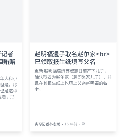
好记者
赵明福遗子取名赵尔家<br>
相贿赂
已领取报生纸填写父名
更新 赵明福遗孀苏淑慧日前产下儿子，
确认取名为赵尔家（意即赵家儿子），并
年人和小
且在其报生纸上也填上父亲赵明福的名
但是，除
字。
也是这种
受惠者，形
⋅
⋅
实习记者林志斌
16 年前