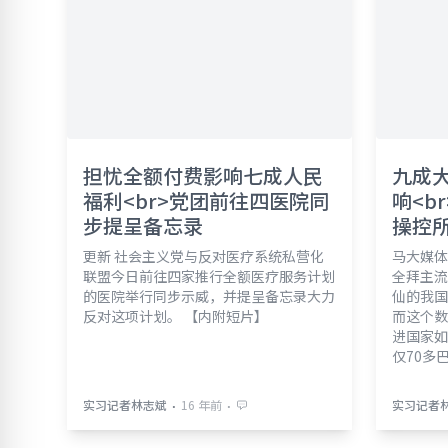
担忧全额付费影响七成人民
九成
福利<br>党团前往四医院同
响<b
步提呈备忘录
操控
更新 社会主义党与反对医疗系统私营化
马大媒体
联盟今日前往四家推行全额医疗服务计划
全拜主流
的医院举行同步示威，并提呈备忘录大力
仙的我国
反对这项计划。 【内附短片】
而这个数
进国家如
仅70多
⋅
⋅
实习记者林志斌
16 年前
实习记者