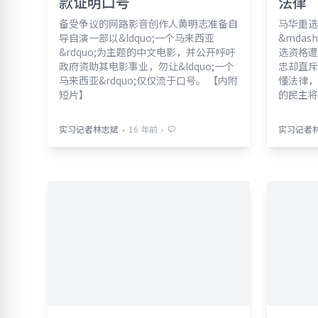
款证明口号
法律
备受争议的网路影音创作人黄明志准备自
马华重选
导自演一部以&ldquo;一个马来西亚
&mdas
&rdquo;为主题的中文电影，并公开呼吁
选资格遭
政府资助其电影事业，勿让&ldquo;一个
忠却直斥
马来西亚&rdquo;仅仅流于口号。 【内附
懂法律，
短片】
的民主将
⋅
⋅
实习记者林志斌
16 年前
实习记者