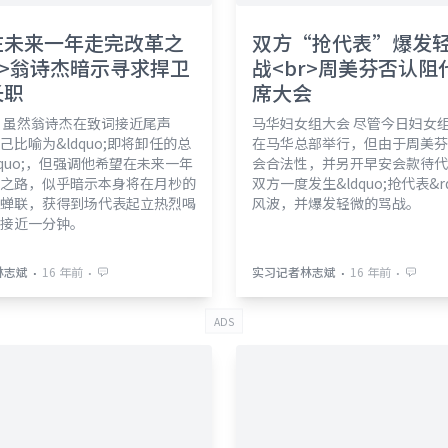
在未来一年走完改革之
双方“抢代表”爆发
r>翁诗杰暗示寻求捍卫
战<br>周美芬否认阻
长职
席大会
 虽然翁诗杰在致词接近尾声
马华妇女组大会 尽管今日妇女
己比喻为&ldquo;即将卸任的总
在马华总部举行，但由于周美芬
dquo;，但强调他希望在未来一年
会合法性，并另开早安会款待代
之路，似乎暗示本身将在月杪的
双方一度发生&ldquo;抢代表&rd
蝉联，获得到场代表起立热烈喝
风波，并爆发轻微的骂战。
接近一分钟。
⋅
⋅
⋅
⋅
林志斌
16 年前
实习记者林志斌
16 年前
ADS