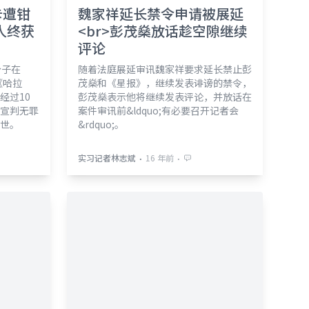
卡遭钳
魏家祥延长禁令申请被展延
人终获
<br>彭茂燊放话趁空隙继续
评论
分子在
随着法庭展延审讯魏家祥要求延长禁止彭
《哈拉
茂燊和《星报》，继续发表诽谤的禁令，
经过10
彭茂燊表示他将继续发表评论，并放话在
宣判无罪
案件审讯前&ldquo;有必要召开记者会
世。
&rdquo;。
⋅
⋅
实习记者林志斌
16 年前