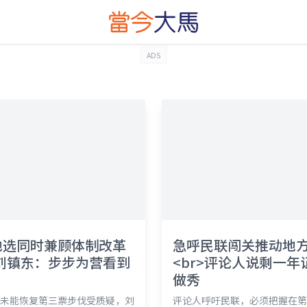
ADS
地选同时兼顾体制改革
急呼民联闯关推动地
>刘镇东：步步为营看到
<br>评论人说剩一年
做秀
未能恢复第三票步伐受质疑，刘
评论人呼吁民联，必须把握在第