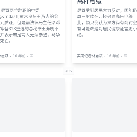
高杆电缆
 尽管两位辞职的中委
尽管受到居民大力反对，国能仍
h;&mdash;黄木良与王乃志的参
周三继续在万挠兴建高压电缆。
到质疑，但是前法律局主任梁邓
此，颜贝倪认为双方尚有商讨空
筹备328重选的总秘书王茀明不
有可能改建对居民健康危害更小
并表示若是两人无法参选，马华
缆。
死亡。
⋅
⋅
⋅
⋅
林志斌
16 年前
实习记者林志斌
16 年前
ADS