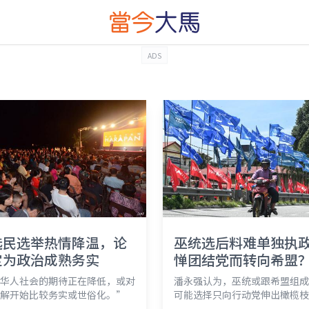
ADS
选民选举热情降温，论
巫统选后料难单独执
定为政治成熟务实
惮团结党而转向希盟
华人社会的期待正在降低，或对
潘永强认为，巫统或跟希盟组成
解开始比较务实或世俗化。”
可能选择只向行动党伸出橄榄枝