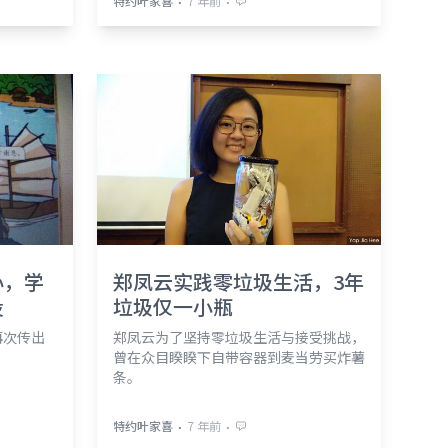
⋅
⋅
特约叶家喜
7 年前
心，学
郑凤云实践零垃圾生活，3年
设
垃圾仅一小瓶
再次传出
郑凤云为了坚持零垃圾生活与接受挑战，
曾在众目睽睽下自带容器到麦当劳买炸薯
条。
⋅
⋅
特约叶家喜
7 年前