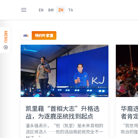
EN
BM
ZH
TA
MENU
特约叶家喜
凯里藉“首相大志”升格选
华裔
战，为逐鹿巫统找到起点
者肯
潘永强表示，“他（凯里）是未来首相的
“我觉得
选区候选人……他的选战格局就完全不一
政治的理
样了。”