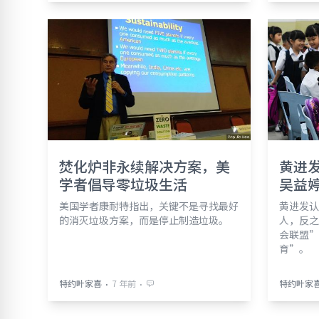
焚化炉非永续解决方案，美
黄进
学者倡导零垃圾生活
吴益
美国学者康耐特指出，关键不是寻找最好
黄进发认
的消灭垃圾方案，而是停止制造垃圾。
人，反之
会联盟”
育”。
⋅
⋅
特约叶家喜
7 年前
特约叶家