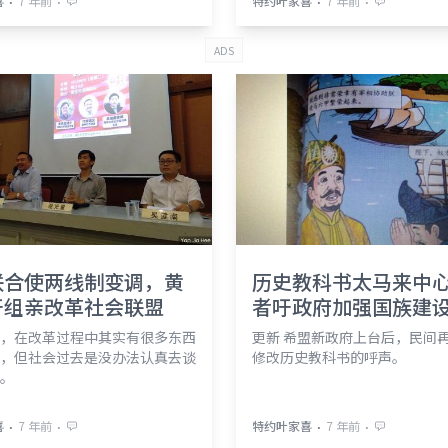
⋅
⋅
⋅
⋅
喜
7 年前
特约叶家喜
7 年前
ADS
联合使两线制变调，黄
历史教科书太马来中
吁组亲改革社会联盟
者吁政府加强国族建
，在改革过程中其实有很多东西
更新 希盟新政府上台后，民间
，但社会过去是没办法认真去谈
修改历史教科书的呼声。
。
⋅
⋅
⋅
⋅
喜
7 年前
特约叶家喜
7 年前