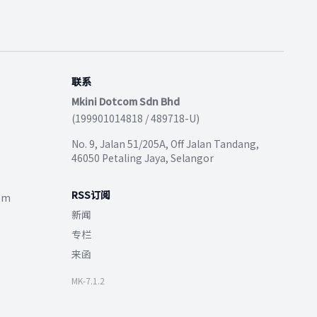
联系
Mkini Dotcom Sdn Bhd
(199901014818 / 489718-U)
No. 9, Jalan 51/205A, Off Jalan Tandang,
46050 Petaling Jaya, Selangor
RSS订阅
com
新闻
专栏
来函
MK-7.1.2