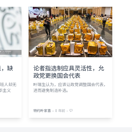
退，缺
论者指选制应具灵活性，允
政党更换国会代表
班人却无
叶瑞生认为，应该让政党调整国会代表，
安华主义
进而避免制造补选。
⋅
⋅
特约叶家喜
8 年前