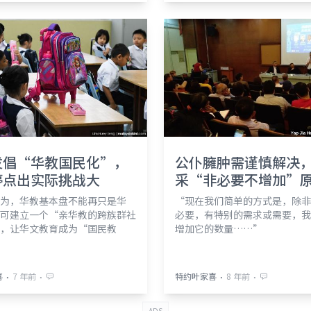
发倡“华教国民化”，
公仆臃肿需谨慎解决
婷点出实际挑战大
采“非必要不增加”
为，华教基本盘不能再只是华
“现在我们简单的方式是，除非
可建立一个“亲华教的跨族群社
必要，有特别的需求或需要，我
，让华文教育成为“国民教
增加它的数量……”
⋅
⋅
⋅
⋅
喜
7 年前
特约叶家喜
8 年前
ADS