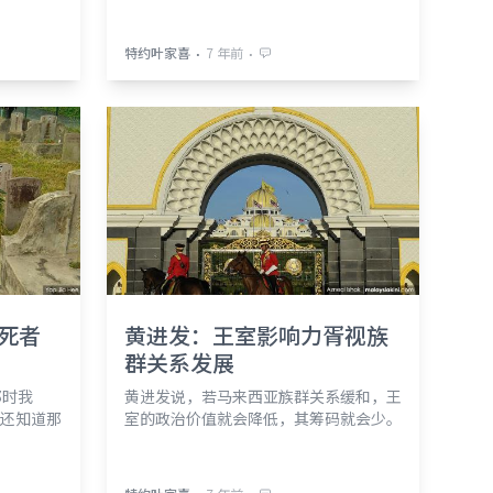
⋅
⋅
特约叶家喜
7 年前
，死者
黄进发：王室影响力胥视族
群关系发展
那时我
黄进发说，若马来西亚族群关系缓和，王
还知道那
室的政治价值就会降低，其筹码就会少。