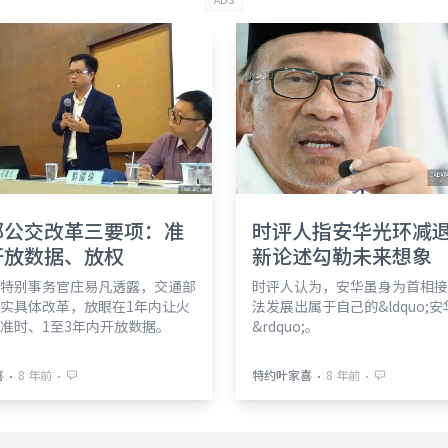
部公交改革三要项：准
时评人指安华光环减
开放数据、放权
新论述勾勒未来想象
特别事务官庄易凡透露，交通部
时评人认为，安华虽身为首相接
实具体改革，放眼在1年内让火
法发展出属于自己的&ldquo;
准时、1至3年内开放数据。
&rdquo;。
⋅
⋅
⋅
⋅
喜
8 年前
特约叶家喜
8 年前