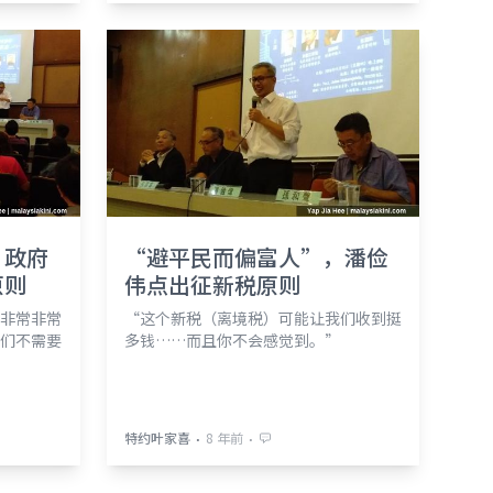
，政府
“避平民而偏富人”，潘俭
原则
伟点出征新税原则
非常非常
“这个新税（离境税）可能让我们收到挺
们不需要
多钱……而且你不会感觉到。”
⋅
⋅
特约叶家喜
8 年前