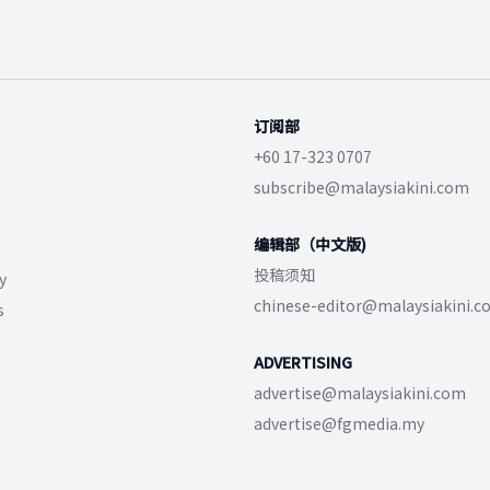
订阅部
+60 17-323 0707
subscribe@malaysiakini.com
编辑部（中文版)
投稿须知
y
chinese-editor@malaysiakini.
s
ADVERTISING
advertise@malaysiakini.com
advertise@fgmedia.my