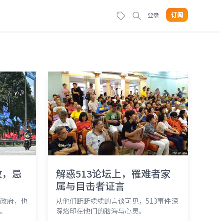
登录
订阅
政，忌
解惑513论坛上，罹难者家
？
属与目击者证言
政府，也
从他们断断续续的言谈可见，513事件深
。
深烙印在他们的脑海与心灵。