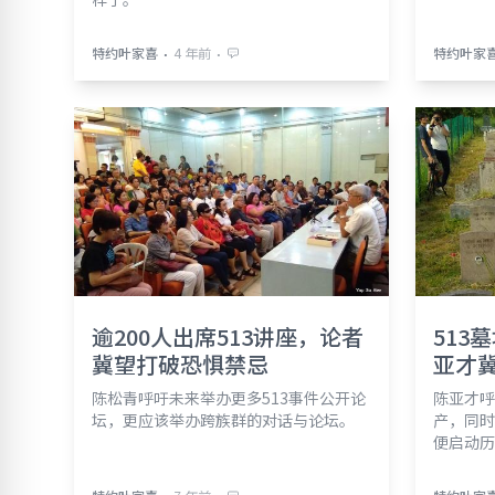
⋅
⋅
特约叶家喜
4 年前
特约叶家
逾200人出席513讲座，论者
513
冀望打破恐惧禁忌
亚才
陈松青呼吁未来举办更多513事件公开论
陈亚才呼
坛，更应该举办跨族群的对话与论坛。
产，同时
便启动历