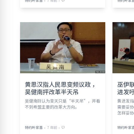
⋅
⋅
特约叶家喜
7 年前
特约叶家
黄思汉指人民思变频议政 ，
巫伊
吴健南抨改革半天吊
进发
吴健南则认为变天只是“半天吊”，并看
黄进发指
不到希盟主要的改革大方向。
需要妥协
怎样妥协
⋅
⋅
特约叶家喜
7 年前
特约叶家