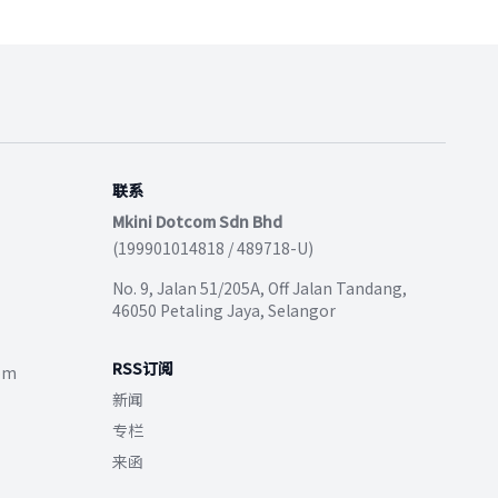
联系
Mkini Dotcom Sdn Bhd
(199901014818 / 489718-U)
No. 9, Jalan 51/205A, Off Jalan Tandang,
46050 Petaling Jaya, Selangor
RSS订阅
com
新闻
专栏
来函