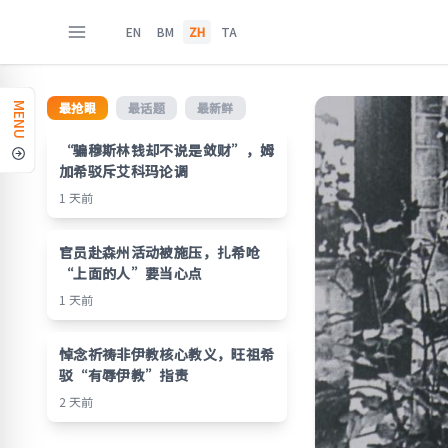
EN
BM
ZH
TA
最抢眼
最话题
最新鲜
MENU
“骗穆斯林钱却不说是敛财”，姆
加希驳斥艾科玛论调
1 天前
官员赴森州活动被施压，扎希呛
“上面的人”要当心点
1 天前
悼念祈祷非伊教核心教义，旺祖希
驳“有辱伊教”指责
2 天前