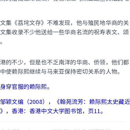
的文集《荔垞文存》不难发现，他与殖民地华商的关
该文集收录不少他送给一些华商名流的祝寿表文、颂
铭。
ADS
香港的不少，但是也不乏南洋的华商、侨领，他们都
代中使赖际熙继续与马来亚保持密切关系的人物。
：身穿官服的赖际熙。
邹颖文编（2008），《翰苑流芳：赖际熙太史藏
》，香港：香港中文大学图书馆，页11。