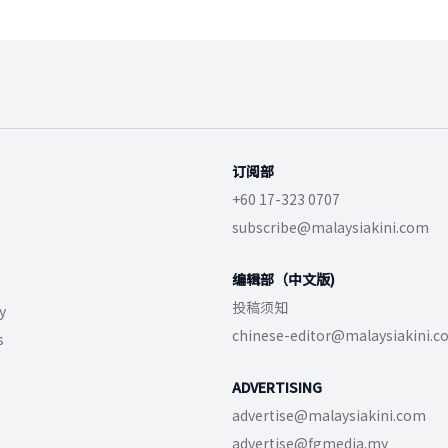
订阅部
+60 17-323 0707
subscribe@malaysiakini.com
编辑部（中文版)
投稿须知
y
chinese-editor@malaysiakini.
s
ADVERTISING
advertise@malaysiakini.com
advertise@fgmedia.my