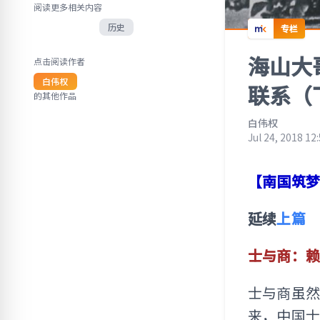
阅读更多相关内容
历史
专栏
海山大
点击阅读作者
白伟权
联系（
的其他作品
白伟权
Jul 24, 2018 12
【南国筑
延续
上篇
士与商：
士与商虽
来，中国