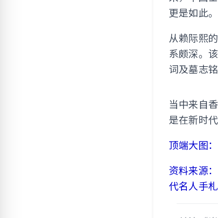
更是如此。
从赖际熙
系颇深。
词及墓志
当中来自
是在新时
顶端大图
资料来源：
代名人手札