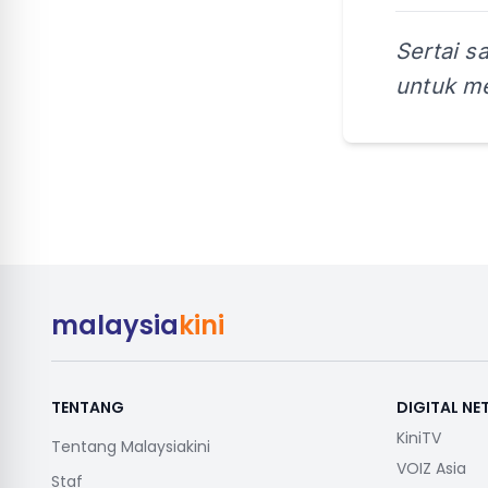
Sertai s
untuk me
malaysia
kini
TENTANG
DIGITAL N
KiniTV
Tentang Malaysiakini
VOIZ Asia
Staf