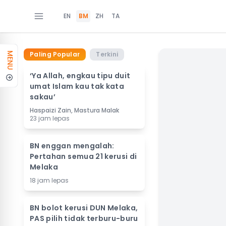
EN
BM
ZH
TA
Paling Popular
Terkini
MENU
‘Ya Allah, engkau tipu duit
umat Islam kau tak kata
sakau’
Haspaizi Zain, Mastura Malak
23 jam lepas
BN enggan mengalah:
Pertahan semua 21 kerusi di
Melaka
18 jam lepas
BN bolot kerusi DUN Melaka,
PAS pilih tidak terburu-buru