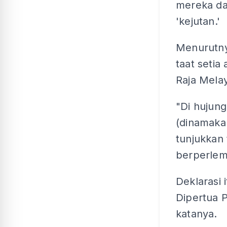
mereka d
'kejutan.'
Menurutnya
taat setia
Raja Melay
"Di hujung
(dinamakan
tunjukkan 
berperlem
Deklarasi
Dipertua P
katanya.