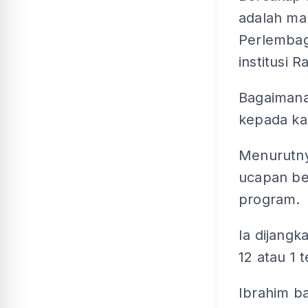
adalah ma
Perlembag
institusi 
Bagaimana
kepada ka
Menurutny
ucapan be
program.
Ia dijangk
12 atau 1 
Ibrahim 