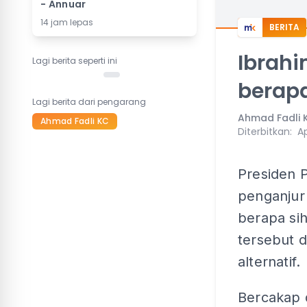
- Annuar
14 jam lepas
BERITA
Ibrahi
Lagi berita seperti ini
berapa
Lagi berita dari pengarang
Ahmad Fadli 
Ahmad Fadli KC
Diterbitkan
:
Ap
Presiden P
penganjur
berapa si
tersebut d
alternatif.
Bercakap d