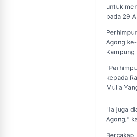
untuk men
pada 29 Ap
Perhimpun
Agong ke-1
Kampung 
"Perhimpun
kepada Ra
Mulia Yan
"Ia juga 
Agong," k
Bercakap l