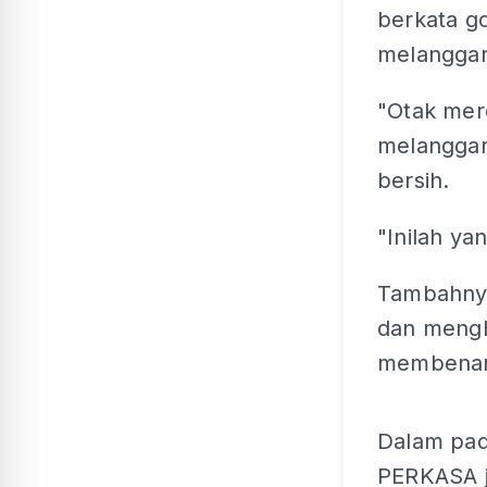
berkata go
melanggar
"Otak mer
melanggar
bersih.
"Inilah ya
Tambahnya
dan mengh
membenark
Dalam pad
PERKASA j