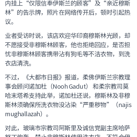
内挂上“仅限信奉伊斯兰的顾客”及“亲近穆斯
林”的告示牌，照片在网络传开后，顿时引起热
议。
业者受访时说，该店欢迎华印裔穆斯林光顾，却
不愿接受非穆斯林顾客，他也拒绝回应，是否担
忧非穆斯林顾客携带沾有狗毛等不洁衣物，到洗
衣店清洗。
不过，《大都市日报》报道，柔佛伊斯兰宗教理
事会顾问诺加杜（Nooh Gadut） 和柔宗教司莫
哈末塔希支持此举，诺加杜还说，穆斯林及非穆
斯林须确保所洗衣物没沾染“严重秽物”（najis
mughallazah）。
对此，玻璃市宗教司阿斯里及诚信党副主席哈萨
努丁炮轰，禁止非穆斯林使用洗衣店，不符合伊