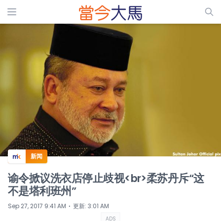
ADS
新闻
谕令掀议洗衣店停止歧视<br>柔苏丹斥“这
不是塔利班州”
⋅
Sep 27, 2017 9:41 AM
更新
:
3:01 AM
ADS