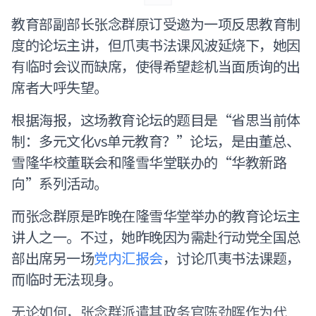
教育部副部长张念群原订受邀为一项反思教育制
度的论坛主讲，但爪夷书法课风波延烧下，她因
有临时会议而缺席，使得希望趁机当面质询的出
席者大呼失望。
根据海报，这场教育论坛的题目是“省思当前体
制：多元文化vs单元教育？”论坛，是由董总、
雪隆华校董联会和隆雪华堂联办的“华教新路
向”系列活动。
而张念群原是昨晚在隆雪华堂举办的教育论坛主
讲人之一。不过，她昨晚因为需赴行动党全国总
部出席另一场
党内汇报会
，讨论爪夷书法课题，
而临时无法现身。
无论如何，张念群派遣其政务官陈劲晖作为代