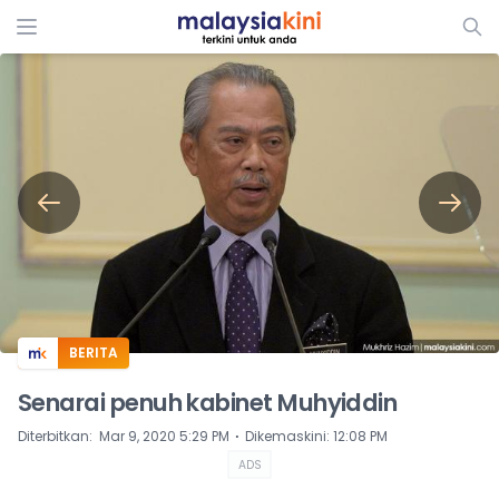
ADS
BERITA
Senarai penuh kabinet Muhyiddin
⋅
Diterbitkan
:
Mar 9, 2020 5:29 PM
Dikemaskini
:
12:08 PM
ADS