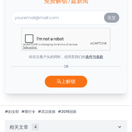
免费解锁7篇新闻
你在注册户头的同时，也同意我们的
条件与条款
OR
马上解锁
#
妇女部
#
限行令
#
武汉疫病
#
2019冠病
相关文章
4