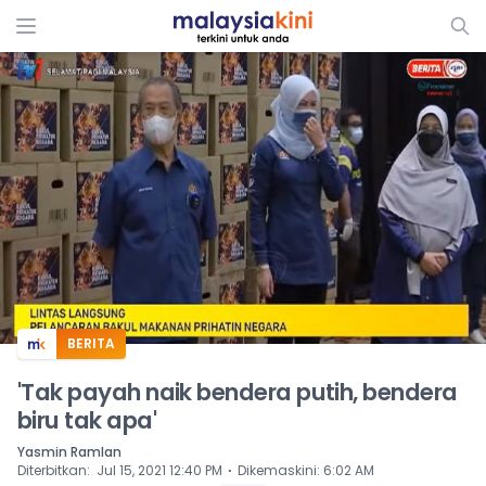
ADS
BERITA
'Tak payah naik bendera putih, bendera
biru tak apa'
Yasmin Ramlan
⋅
Diterbitkan
:
Jul 15, 2021 12:40 PM
Dikemaskini
:
6:02 AM