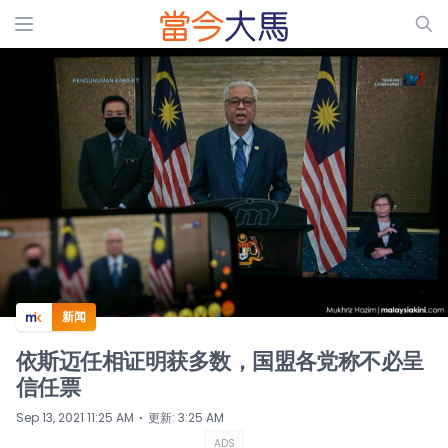
ADS
新闻
依斯迈任相证明获多数，国盟各党称不必呈
信任票
⋅
Sep 13, 2021 11:25 AM
更新
:
3:25 AM
ADS