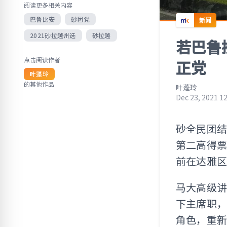
阅读更多相关内容
巴鲁比安
砂团党
新闻
2021砂拉越州选
砂拉越
若巴鲁
点击阅读作者
正党
叶蓬玲
的其他作品
叶蓬玲
Dec 23, 2021 1
砂全民团结
第二高得
前在达雅
马大高级
下主席职
角色，重