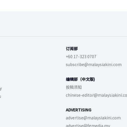
订阅部
+60 17-323 0707
subscribe@malaysiakini.com
编辑部（中文版)
投稿须知
y
chinese-editor@malaysiakini.
s
ADVERTISING
advertise@malaysiakini.com
advertise@fgmedia.my