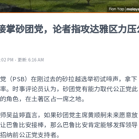
接掌砂团党，论者指攻达雅区力压
⋅
2:02 PM
更新
:
6:16 AM
党（PSB）在刚过去的砂拉越选举初试啼声，拿下
票率。时事评论员认为，砂团党有能力取代公正党此
区的角色，在土著区占一席之地。
讲师吴益婷直言，如果砂团党主席黄顺舸未来愿意放
，让巴鲁比安接棒，那么巴鲁比安肯定能够发挥领导
新招纳前公正党支持者。