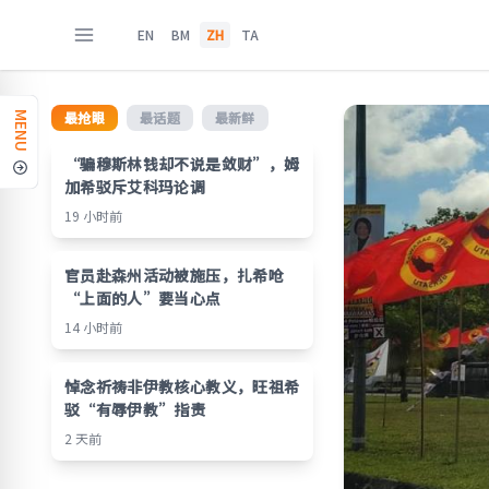
EN
BM
ZH
TA
最抢眼
最话题
最新鲜
MENU
“骗穆斯林钱却不说是敛财”，姆
加希驳斥艾科玛论调
19 小时前
官员赴森州活动被施压，扎希呛
“上面的人”要当心点
14 小时前
悼念祈祷非伊教核心教义，旺祖希
驳“有辱伊教”指责
2 天前