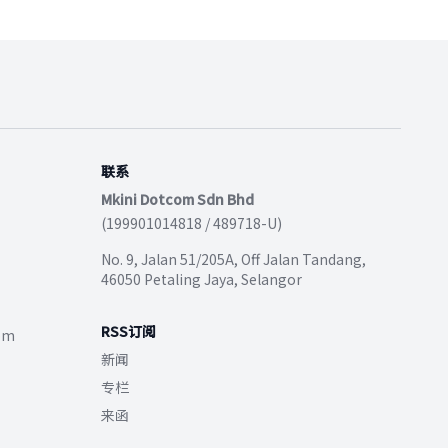
联系
Mkini Dotcom Sdn Bhd
(199901014818 / 489718-U)
No. 9, Jalan 51/205A, Off Jalan Tandang,
46050 Petaling Jaya, Selangor
RSS订阅
com
新闻
专栏
来函