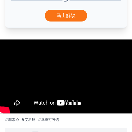
OR
马上解锁
#
郭素沁
#
艾科玛
#
马哥打补选