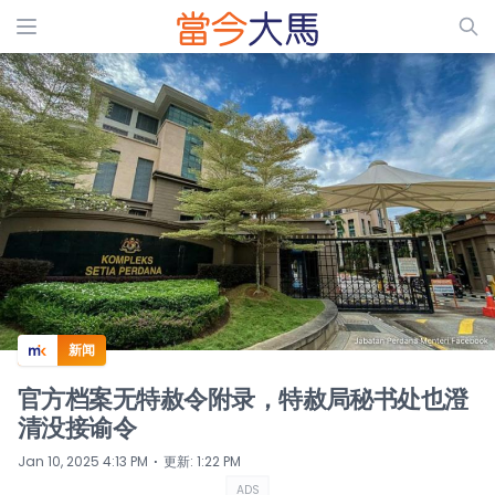
ADS
新闻
官方档案无特赦令附录，特赦局秘书处也澄
清没接谕令
⋅
Jan 10, 2025 4:13 PM
更新
:
1:22 PM
ADS